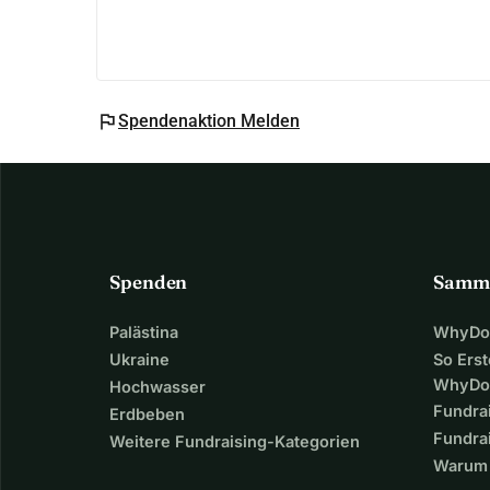
flag
Spendenaktion Melden
Spenden
Samm
Palästina
WhyDon
Ukraine
So Erst
WhyDo
Hochwasser
Fundra
Erdbeben
Fundrai
Weitere Fundraising-Kategorien
Warum 