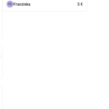
Franziska
5 €
FR
.