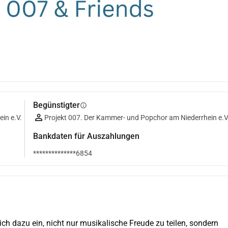
Begünstigter
info
in e.V.
Projekt 007. Der Kammer- und Popchor am Niederrhein e.V
Bankdaten für Auszahlungen
**************6854
h dazu ein, nicht nur musikalische Freude zu teilen, sondern 