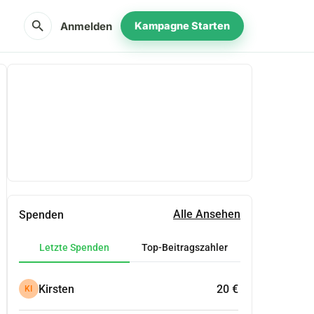
search
Anmelden
Kampagne Starten
Teilen
Spenden
Alle Ansehen
Spenden
Letzte Spenden
Top-Beitragszahler
Kirsten
20 €
KI