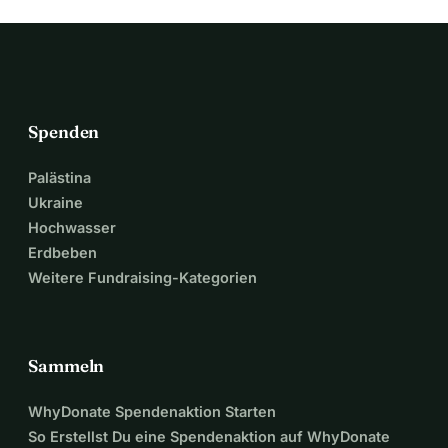
 Es würde uns freuen, wenn ihr die Reise dieser chaotischen 
Bande mit uns geht. 
Vielen Dank für euren Support !
 Das Filmteam von 
„Sausende Senioren“ (AT)
Spenden
Palästina
Ukraine
Hochwasser
Erdbeben
Weitere Fundraising-Kategorien
Sammeln
WhyDonate Spendenaktion Starten
So Erstellst Du eine Spendenaktion auf WhyDonate