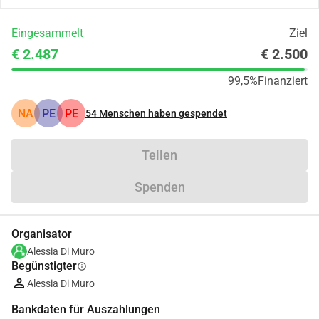
Eingesammelt
Ziel
€ 2.487
€ 2.500
99,5%
Finanziert
NA
PE
PE
54
Menschen haben gespendet
Teilen
Spenden
Organisator
Alessia Di Muro
Begünstigter
info
Alessia Di Muro
Bankdaten für Auszahlungen