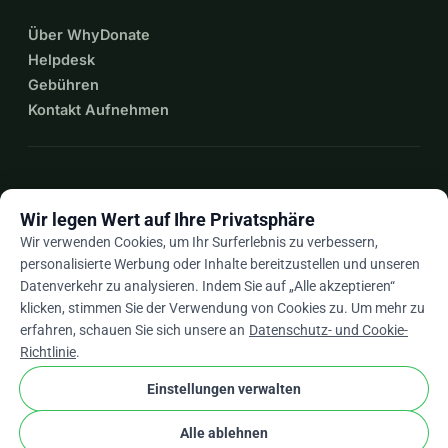
Über WhyDonate
Helpdesk
Gebühren
Kontakt Aufnehmen
expand_more
Mehr Ressourcen
Wir legen Wert auf Ihre Privatsphäre
Wir verwenden Cookies, um Ihr Surferlebnis zu verbessern,
personalisierte Werbung oder Inhalte bereitzustellen und unseren
Datenverkehr zu analysieren. Indem Sie auf „Alle akzeptieren“
arrow_drop_down
De
klicken, stimmen Sie der Verwendung von Cookies zu. Um mehr zu
erfahren, schauen Sie sich unsere an
Datenschutz- und Cookie-
★★★★★
4,9 / 5 basierend auf 500+ Bewertungen
Richtlinie
.
Einstellungen verwalten
© 2012–2026
WhyDonate
Datenschutz und Cookies
Alle ablehnen
cookie
Allgemeine Geschäftsbedingungen
Cookie-Einstellungen