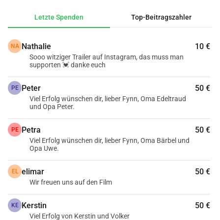
Eigensinn, Humor und Kampfgeist. Mit Witz und Wärme 
Letzte Spenden
Top-Beitragszahler
streben wir danach, unsere Figuren authentisch 
darzustellen, mit allen Höhen und Tiefen des Altwerdens. In 
Nathalie
10 €
NA
einer Gesellschaft, die oft jung und leistungsorientiert 
Sooo witziger Trailer auf Instagram, das muss man
denkt, erinnert der Film daran, dass Lebensfreude und 
supporten 💓 danke euch
Abenteuerlust kein Verfallsdatum haben.
Wir stehen kurz vor dem Höhepunkt unseres Filmstudiums: 
Peter
50 €
PE
Der Dreh unseres 
Abschlussfilm
. Um das Projekt umsetzen 
Viel Erfolg wünschen dir, lieber Fynn, Oma Edeltraud
und Opa Peter.
zu können, brauchen wir jetzt 
deine Hilfe
! Damit das Team 
verpflegt ist, das Kostüm und die Ausstattung sich 
Petra
50 €
PE
austoben können und wir dem Thema gerecht werden 
Viel Erfolg wünschen dir, lieber Fynn, Oma Bärbel und
können. Jede Spende hilft!
Opa Uwe.
elimar
50 €
EL
Vielen Dank an alle, die uns bereits mit ihren Spenden 
Wir freuen uns auf den Film
unterstützt haben – jede einzelne Hilfe hat uns ein großes 
Kerstin
50 €
KE
Stück näher an unser Ziel gebracht. Leider mussten wir den 
Viel Erfolg von Kerstin und Volker
Spendenbetrag noch einmal anpassen, da weiterhin unklar 