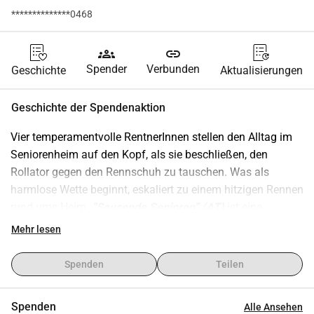
**************0468
groups
link
Spender
Verbunden
Geschichte
Aktualisierungen
Geschichte der Spendenaktion
Vier temperamentvolle RentnerInnen stellen den Alltag im 
Seniorenheim auf den Kopf, als sie beschließen, den 
Rollator gegen den Rennschuh zu tauschen. Was als 
harmlose Wette beginnt, eskaliert zu einem hitzigen Rennen 
rund ums Heim. 
“Sausende Senioren” (AT)
 ist eine 
liebevoll-chaotische Komödie über die Erkenntnis, dass 
Mehr lesen
man für Blödsinn nie zu alt ist.
Warum das Thema?
Spenden
Teilen
Die Idee entstand aus dem Bedürfnis, Alters-Klischees 
entgegenzuwirken. Statt Senioren als gebrechlich, passiv 
Spenden
Alle Ansehen
oder „fertig mit dem Leben“ zu zeigen, feiert der Film ihren 