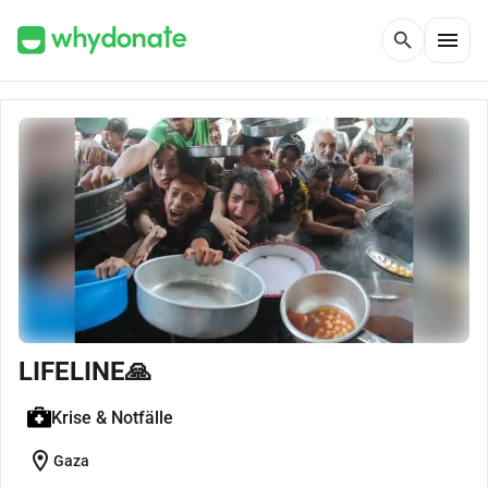
menu
search
LIFELINE🙏
Krise & Notfälle
location_on
Gaza