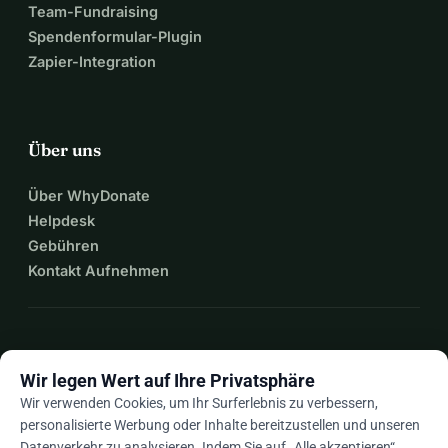
Team-Fundraising
Spendenformular-Plugin
Zapier-Integration
Über uns
Über WhyDonate
Helpdesk
Gebühren
Kontakt Aufnehmen
expand_more
Mehr Ressourcen
Wir legen Wert auf Ihre Privatsphäre
Wir verwenden Cookies, um Ihr Surferlebnis zu verbessern,
personalisierte Werbung oder Inhalte bereitzustellen und unseren
Datenverkehr zu analysieren. Indem Sie auf „Alle akzeptieren“