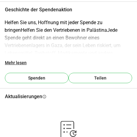
Geschichte der Spendenaktion
Helfen Sie uns, Hoffnung mit jeder Spende zu 
bringenHelfen Sie den Vertriebenen in PalästinaJede 
Spende geht direkt an einen Bewohner eines 
Vertriebenenlagers in Gaza, der sein Leben riskiert, um 
Lebensmittel, Treibstoff, Medikamente und andere 
lebenswichtige Hilfsgüter an Familien in GAZA zu kaufen 
Mehr lesen
und persönlich zu überbringen, wo Kinder hungern, Häuser 
zerstört sind und sogar UN-Unterkünfte bombardiert 
Spenden
Teilen
wurden. Ihre Unterstützung bringt echten Hoffnung für 
Menschen, die nichts mehr haben.
Aktualisierungen
info