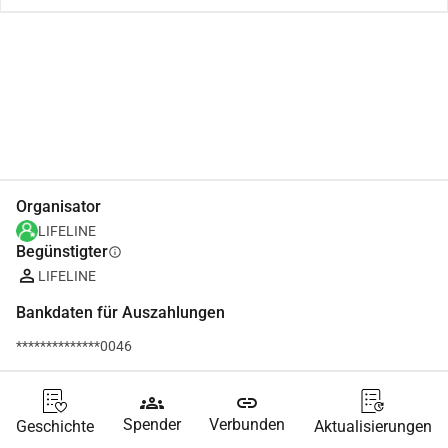
Teilen
Spenden
Organisator
LIFELINE
Begünstigter
info
LIFELINE
Bankdaten für Auszahlungen
**************0046
groups
link
Spender
Verbunden
Geschichte
Aktualisierungen