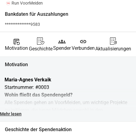
Run VoorMeiden
Bankdaten für Auszahlungen
**************9583
source_notes
groups
link
Motivation
Spender
Verbunden
Geschichte
Aktualisierungen
Motivation
Maria-Agnes Verkaik
Startnummer: #0003
Wohin fließt das Spendengeld?
Alle Spenden gehen an VoorMeiden, um wichtige Projekte 
zu initiieren, die junge Mädchen sowohl in den 
Mehr lesen
Niederlanden als auch im Ausland unterstützen. Wir 
organisieren interaktive Workshops, in denen Mädchen 
Geschichte der Spendenaktion
über ihre Menstruation, Gesundheit und Selbstvertrauen 