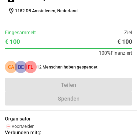
location_on
1182 DB Amstelveen, Nederland
Eingesammelt
Ziel
€ 100
€ 100
100%
Finanziert
CA
BE
FL
12
Menschen haben gespendet
Teilen
Spenden
Organisator
VoorMeiden
Verbunden mit
info