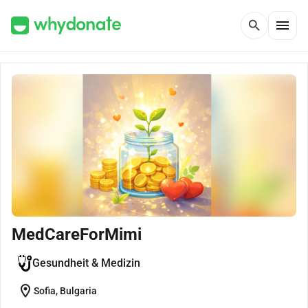
menu
search
MedCareForMimi
Gesundheit & Medizin
location_on
Sofia, Bulgaria