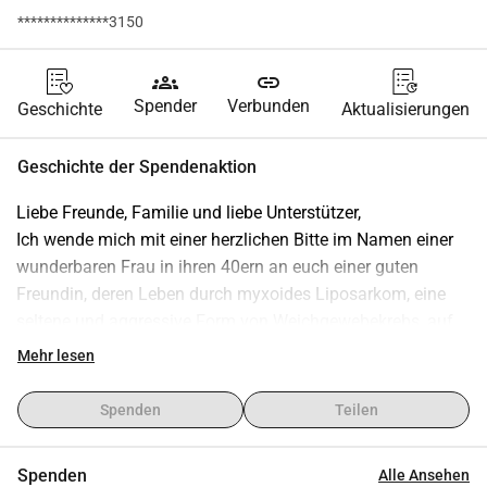
**************3150
groups
link
Spender
Verbunden
Geschichte
Aktualisierungen
Geschichte der Spendenaktion
Liebe Freunde, Familie und liebe Unterstützer,
Ich wende mich mit einer herzlichen Bitte im Namen einer 
wunderbaren Frau in ihren 40ern an euch einer guten 
Freundin, deren Leben durch myxoides Liposarkom, eine 
seltene und aggressive Form von Weichgewebekrebs, auf 
den Kopf gestellt wurde.
Mehr lesen
Sie hat bereits zwei große Operationen hinter sich, darunter 
die Entfernung eines Teils ihres Oberschenkelmuskels, und 
Spenden
Teilen
der Weg war nicht einfach. Obwohl der Krebs im Stadium II 
diagnostiziert wurde, hat die Behandlung ihren Körper, ihren 
Spenden
Alle Ansehen
Geist und ihre Finanzen stark belastet.