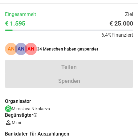
Eingesammelt
Ziel
€ 1.595
€ 25.000
6,4%
Finanziert
AN
AN
AN
34
Menschen haben gespendet
Teilen
Spenden
Organisator
Miroslava Nikolaeva
Begünstigter
info
Mimi
Bankdaten für Auszahlungen