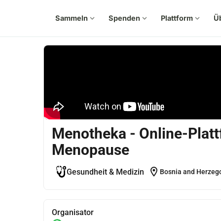
Sammeln
expand_more
Spenden
expand_more
Plattform
expand_more
Ü
Menotheka - Online-Platt
Menopause
location_on
Gesundheit & Medizin
Bosnia and Herzeg
Organisator