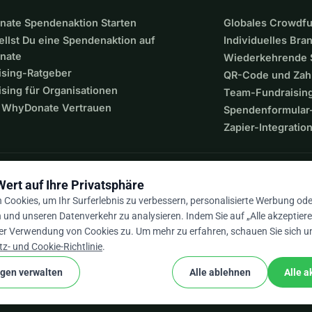
ate Spendenaktion Starten
Globales Crowdf
ellst Du eine Spendenaktion auf
Individuelles Bra
nate
Wiederkehrende
ising-Ratgeber
QR-Code und Zah
sing für Organisationen
Team-Fundraisin
WhyDonate Vertrauen
Spendenformular-
Zapier-Integratio
Wert auf Ihre Privatsphäre
Cookies, um Ihr Surferlebnis zu verbessern, personalisierte Werbung ode
n und unseren Datenverkehr zu analysieren. Indem Sie auf „Alle akzeptieren
er Verwendung von Cookies zu. Um mehr zu erfahren, schauen Sie sich u
9 / 5 basierend auf 500+ Bewertungen
z- und Cookie-Richtlinie
.
ngen verwalten
Alle ablehnen
Alle a
cookie
lgemeine Geschäftsbedingungen
Cookie-Einstellungen