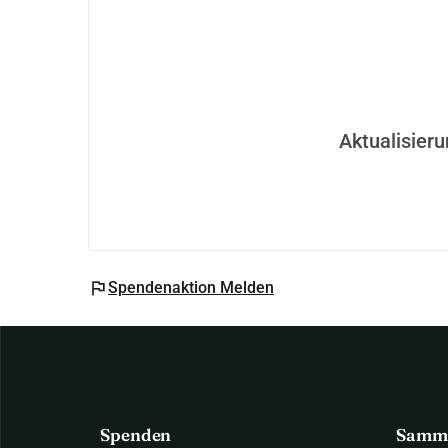
Aktualisier
flag
Spendenaktion Melden
Spenden
Samm