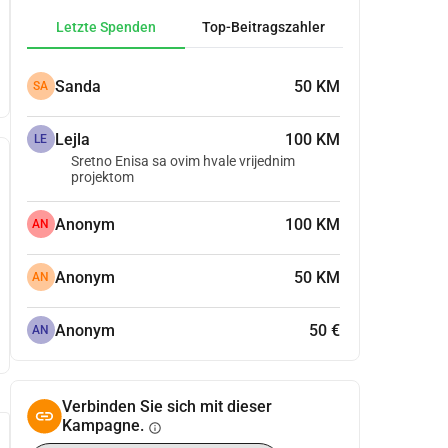
Letzte Spenden
Top-Beitragszahler
Sanda
50 KM
SA
Lejla
100 KM
LE
Sretno Enisa sa ovim hvale vrijednim
projektom
Anonym
100 KM
AN
Anonym
50 KM
AN
Anonym
50 €
AN
Verbinden Sie sich mit dieser
Kampagne.
info