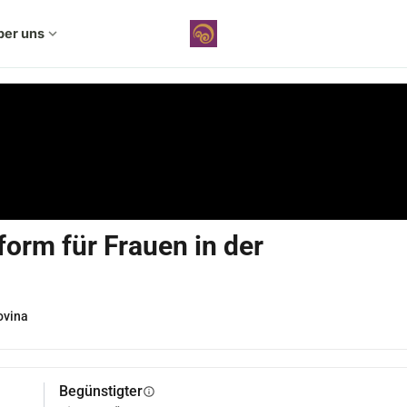
ber uns
expand_more
form für Frauen in der
ovina
Begünstigter
info