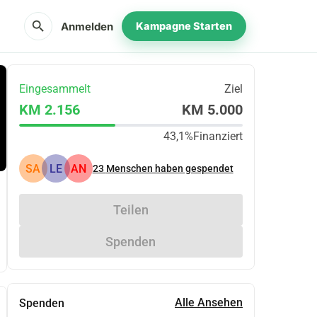
search
Anmelden
Kampagne Starten
Eingesammelt
Ziel
KM 2.156
KM 5.000
43,1%
Finanziert
SA
LE
AN
23
Menschen haben gespendet
Teilen
Spenden
Alle Ansehen
Spenden