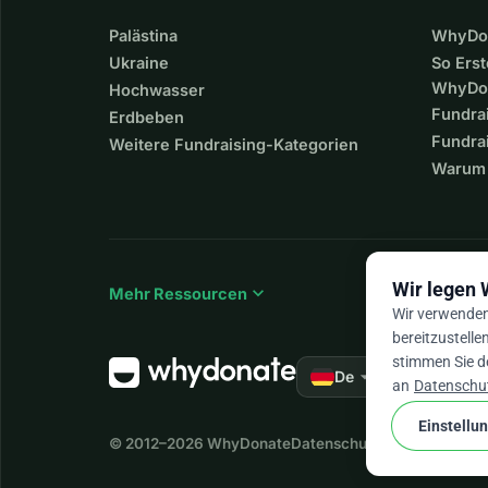
Palästina
WhyDon
Ukraine
So Erst
WhyDo
Hochwasser
Fundra
Erdbeben
Fundrai
Weitere Fundraising-Kategorien
Warum 
Wir legen 
expand_more
Mehr Ressourcen
Wir verwenden 
bereitzustelle
stimmen Sie d
arrow_drop_down
★★★★★
De
4,
an
Datenschut
Einstellu
© 2012–2026
WhyDonate
Datenschutz und Cookies
Al