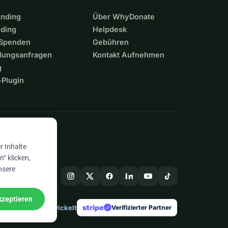
unding
Über WhyDonate
nding
Helpdesk
 Spenden
Gebühren
lungsanfragen
Kontakt Aufnehmen
g
Plugin
n
r Inhalte
“ klicken,
nsere
kzeptieren
stripe
In Europa entwickelt
★
Verifizierter Partner
check