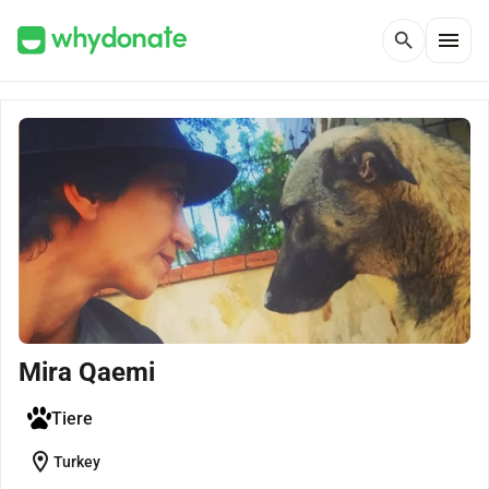
menu
search
Mira Qaemi
Tiere
location_on
Turkey