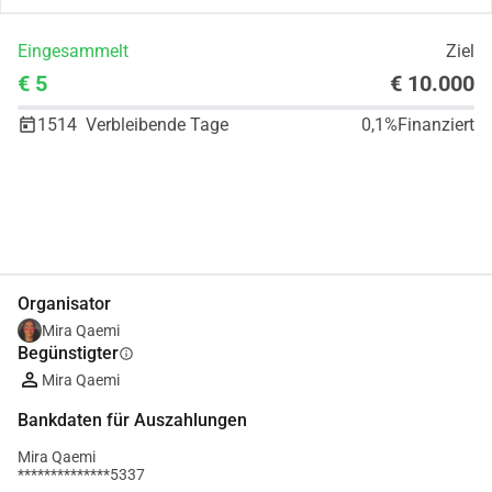
Eingesammelt
Ziel
€ 5
€ 10.000
1514
Verbleibende Tage
0,1%
Finanziert
Teilen
Spenden
Organisator
Mira Qaemi
Begünstigter
info
Mira Qaemi
Bankdaten für Auszahlungen
Mira Qaemi
**************5337