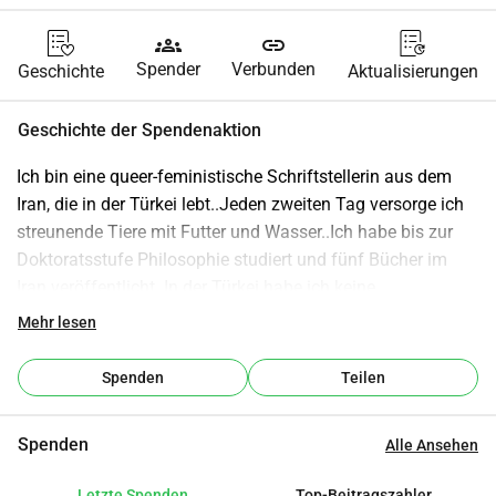
groups
link
Spender
Verbunden
Geschichte
Aktualisierungen
Geschichte der Spendenaktion
Ich bin eine queer-feministische Schriftstellerin aus dem 
Iran, die in der Türkei lebt..Jeden zweiten Tag versorge ich 
streunende Tiere mit Futter und Wasser..Ich habe bis zur 
Doktoratsstufe Philosophie studiert und fünf Bücher im 
Iran veröffentlicht..In der Türkei habe ich keine 
Arbeitserlaubnis, und obwohl ich seit mehreren Jahren 
Mehr lesen
Philosophie unterrichte, hatte ich nie finanzielle 
Sicherheit..Ich setze mich aktiv für das Bewusstsein über 
Spenden
Teilen
soziale und ethische Themen, Umweltanliegen sowie den 
Schutz von Tieren und Minderheiten ein..Wenn Sie mir 
Spenden
Alle Ansehen
helfen möchten, die Welt zu einem besseren Ort zu machen, 
wäre ich Ihnen sehr dankbar..
Letzte Spenden
Top-Beitragszahler