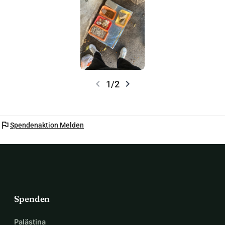
chevron_left
chevron_right
1/2
flag
Spendenaktion Melden
Spenden
Palästina