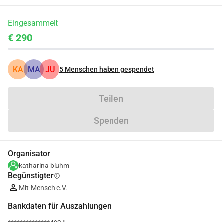
Eingesammelt
€ 290
KA
MA
JU
5
Menschen haben gespendet
Teilen
Spenden
Organisator
katharina bluhm
Begünstigter
info
Mit-Mensch e.V.
Bankdaten für Auszahlungen