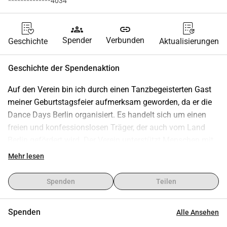
**************4034
groups
link
Spender
Verbunden
Geschichte
Aktualisierungen
Geschichte der Spendenaktion
Auf den Verein bin ich durch einen Tanzbegeisterten Gast 
meiner Geburtstagsfeier aufmerksam geworden, da er die 
Dance Days Berlin organisiert. Es handelt sich um einen 
freien und konfessionslosen Träger, der auch vom Land 
Berlin gefördert wird. Der Verein unterstützt Menschen mit 
Sinnes- und Körperbehinderungen sowie alte und 
Mehr lesen
hilfsbedürftige Menschen. Hilft barrierefreie Wohnungen 
und Freizeiteinrichtungen bzw. Veranstaltungen zu 
Spenden
Teilen
schaffen.
Spenden
Alle Ansehen