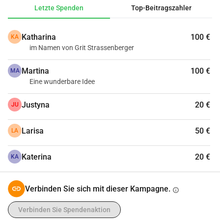
Letzte Spenden
Top-Beitragszahler
Katharina
100 €
KA
im Namen von Grit Strassenberger
Martina
100 €
MA
Eine wunderbare Idee
Justyna
20 €
JU
Larisa
50 €
LA
Katerina
20 €
KA
Verbinden Sie sich mit dieser Kampagne.
info
Verbinden Sie Spendenaktion