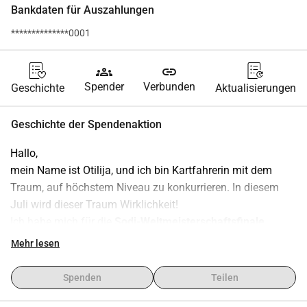
Bankdaten für Auszahlungen
**************0001
groups
link
Spender
Verbunden
Geschichte
Aktualisierungen
Geschichte der Spendenaktion
Hallo,
mein Name ist Otilija, und ich bin Kartfahrerin mit dem 
Traum, auf höchstem Niveau zu konkurrieren. In diesem 
Juli wird dieser Traum Wirklichkeit!
Ich habe mich für die 
Sodi-Weltmeisterschaftsfinale
qualifiziert, wo ich die beiden 
schnellsten Junior-Mädchen 
Mehr lesen
der Welt
 vertreten werde.
Dies ist der Höhepunkt von drei Jahren harter Arbeit, 
Spenden
Teilen
Engagement und unzähligen Stunden auf der Strecke und 