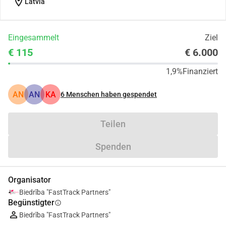
location_on
Latvia
Eingesammelt
Ziel
€ 115
€ 6.000
1,9%
Finanziert
AN
AN
KA
6
Menschen haben gespendet
Teilen
Spenden
Organisator
Biedrība "FastTrack Partners"
Begünstigter
info
Biedrība "FastTrack Partners"