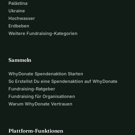
Unterstützung und Ihr Vertrauen in mich. Ohne Sie könnte 
Palästina
ich das nicht schaffen!
Ukraine
Hochwasser
Erdbeben
Weitere Fundraising-Kategorien
Sammeln
WhyDonate Spendenaktion Starten
So Erstellst Du eine Spendenaktion auf WhyDonate
Fundraising-Ratgeber
Fundraising für Organisationen
Warum WhyDonate Vertrauen
Plattform-Funktionen