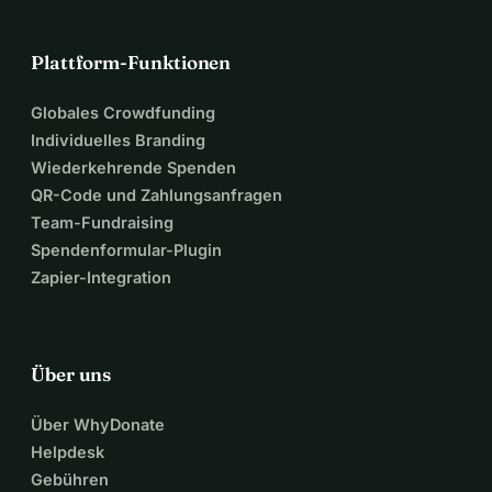
helfen Sie uns, die Stimme der Millionen von im Ausland 
geborenen Italienern hörbar zu machen!
Plattform-Funktionen
MIT IHRER HILFE KÖNNEN WIR 
Globales Crowdfunding
DIESEN KAMPF GEWINNEN. 
Individuelles Branding
Wiederkehrende Spenden
QR-Code und Zahlungsanfragen
GEMEINSAM KÖNNEN 
Team-Fundraising
Spendenformular-Plugin
WIR EINEN 
Zapier-Integration
UNTERSCHIED 
Über uns
MACHEN!
Über WhyDonate
Helpdesk
Gebühren