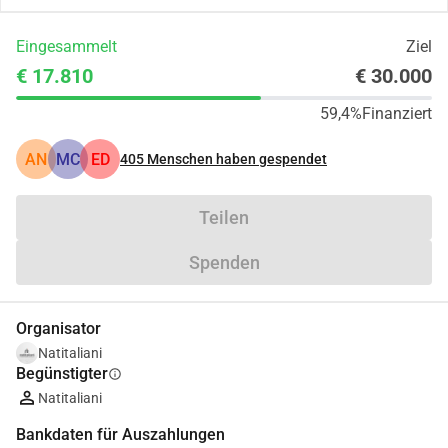
Eingesammelt
Ziel
€ 17.810
€ 30.000
59,4%
Finanziert
AN
MC
ED
405
Menschen haben gespendet
Teilen
Spenden
Organisator
Natitaliani
Begünstigter
info
Natitaliani
Bankdaten für Auszahlungen