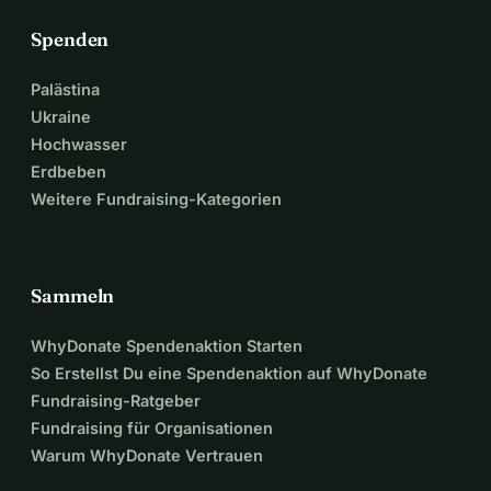
institutionellen Gremien zu handeln.
Spenden
WIR BRAUCHEN IHRE 
Palästina
Ukraine
HILFE
Hochwasser
Erdbeben
Weitere Fundraising-Kategorien
Mit Ihrem Beitrag können wir einen gerechten Kampf für ein 
fundamentales Recht führen: die Anerkennung der Identität 
und Staatsbürgerschaft der italo-abstammenden Personen 
weltweit.
Sammeln
WhyDonate Spendenaktion Starten
Spenden Sie jetzt und helfen Sie uns, 
So Erstellst Du eine Spendenaktion auf WhyDonate
die Rechte der Millionen von Italienern 
Fundraising-Ratgeber
Fundraising für Organisationen
weltweit zu schützen!
Warum WhyDonate Vertrauen
Teilen Sie diese Nachricht mit Ihrer Gemeinschaft und 