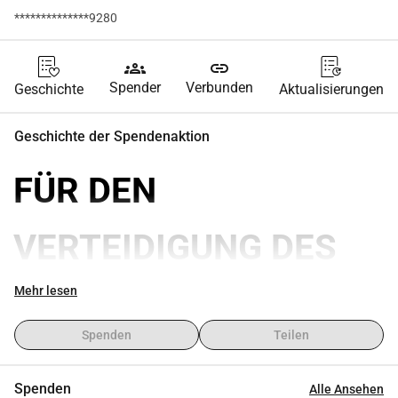
**************9280
groups
link
Spender
Verbunden
Geschichte
Aktualisierungen
Geschichte der Spendenaktion
FÜR DEN 
VERTEIDIGUNG DES 
RECHTS DER IM 
Mehr lesen
Spenden
Teilen
AUSLAND 
Spenden
Alle Ansehen