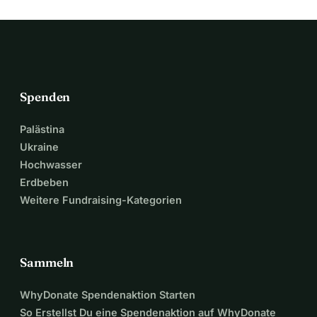
um den wachsenden Bedürfnissen unserer Gemeinde und 
der Besucher des Lake of the Ozarks gerecht zu werden.
Spenden
Palästina
Ukraine
Hochwasser
Erdbeben
Weitere Fundraising-Kategorien
Sammeln
WhyDonate Spendenaktion Starten
So Erstellst Du eine Spendenaktion auf WhyDonate