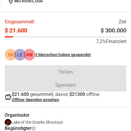
location_on
MO 65065, USA
Eingesammelt
Ziel
$ 21.600
$ 300.000
7,2%
Finanziert
MI
LE
AN
3
Menschen haben gespendet
Teilen
Spenden
$21.600
gesammelt, davon
$21300
offline.
savings
Offline-Spenden ansehen
Organisator
Lake of the Ozarks Shootout
Begünstigter
info