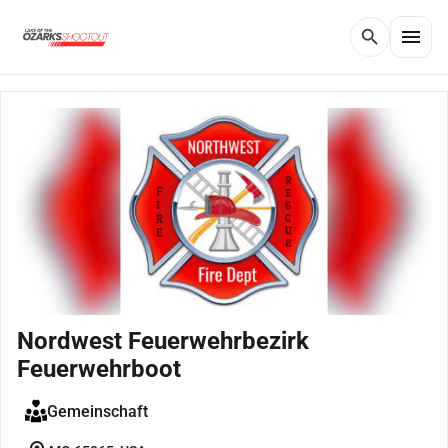
menu
search
Nordwest Feuerwehrbezirk
Feuerwehrboot
Gemeinschaft