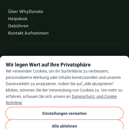
Über WhyDonate
Helpdesk
Gebühren
Kontakt Aufnehmen
expand_more
Mehr Ressourcen
Wir legen Wert auf Ihre Privatsphäre
Wir verwenden Cookies, um Ihr Surferlebnis zu verbessern,
personalisierte Werbung oder Inhalte bereitzustellen und unseren
Datenverkehr zu analysieren. Indem Sie auf „Alle akzeptieren“
arrow_drop_down
De
klicken, stimmen Sie der Verwendung von Cookies zu. Um mehr zu
erfahren, schauen Sie sich unsere an
Datenschutz- und Cookie-
★★★★★
4,9 / 5 basierend auf 500+ Bewertungen
Richtlinie
.
Einstellungen verwalten
© 2012–2026
WhyDonate
Datenschutz und Cookies
Alle ablehnen