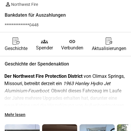
Northwest Fire
Bankdaten für Auszahlungen
**************0448
groups
link
Spender
Verbunden
Geschichte
Aktualisierungen
Geschichte der Spendenaktion
Der Northwest Fire Protection District
 von Climax Springs, 
Missouri, betreibt derzeit ein 
1963 Hanley Hydro Jet 
Aluminium-Feuerboot
. Obwohl dieses Fahrzeug im Laufe 
der Jahre mehrere Upgrades erhalten hat, darunter eine 
neue Kabine und die Hinzufügung von Außenbordmotoren, 
ist es nun weit über seine vorgesehene Lebensdauer 
Mehr lesen
hinaus. Trotz bester Bemühungen, es instand zu halten, 
wird das Boot zunehmend schwierig und kostspielig, 