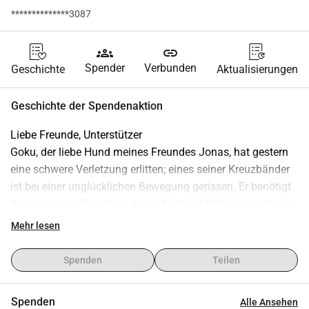
**************3087
groups
link
Spender
Verbunden
Geschichte
Aktualisierungen
Geschichte der Spendenaktion
Liebe Freunde, Unterstützer
Goku, der liebe Hund meines Freundes Jonas, hat gestern 
eine schwere Verletzung erlitten; eines seiner Kreuzbänder 
ist bei einer unglücklichen Bewegung gerissen. Er benötigt 
dringend eine Operation, deren Kosten 3.000 Euro betragen 
würden. Leider ist das eine Last, die wir momentan nicht 
Mehr lesen
alleine tragen können, weshalb dieser Aufruf entsteht. 
Jeder Beitrag, groß oder klein, kann Goku einen Schritt 
Spenden
Teilen
näher zu seiner Genesung bringen Jonas und ich sind euch 
für eure Hilfe und Fürsorge unendlich dankbar. X Liebe 
Spenden
Alle Ansehen
Grüße, nasse Küsse von Goku