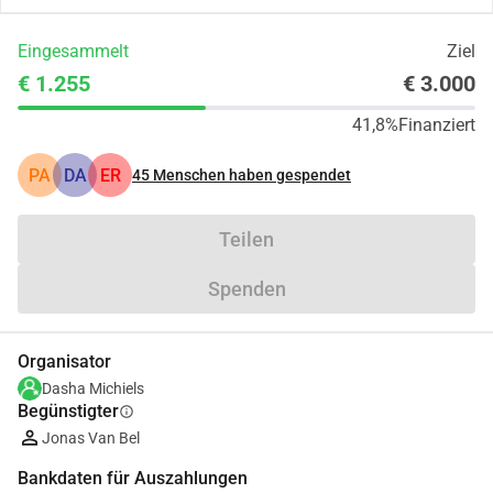
Eingesammelt
Ziel
€ 1.255
€ 3.000
41,8%
Finanziert
PA
DA
ER
45
Menschen haben gespendet
Teilen
Spenden
Organisator
Dasha Michiels
Begünstigter
info
Jonas Van Bel
Bankdaten für Auszahlungen