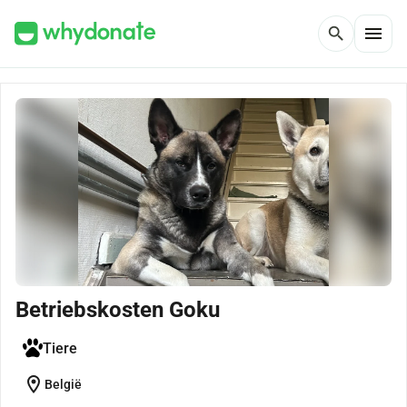
menu
search
Betriebskosten Goku
Tiere
location_on
België