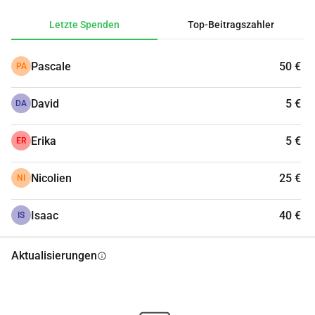
Letzte Spenden
Top-Beitragszahler
Pascale
50 €
PA
David
5 €
DA
Erika
5 €
ER
Nicolien
25 €
NI
Isaac
40 €
IS
Aktualisierungen
info