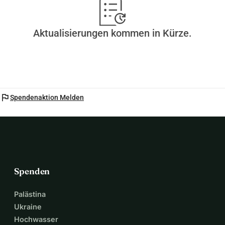
Aktualisierungen kommen in Kürze.
flag
Spendenaktion Melden
Spenden
Palästina
Ukraine
Hochwasser