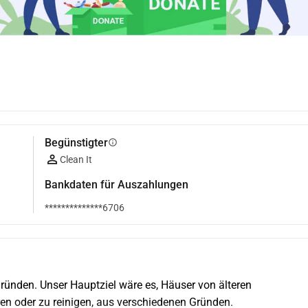
Begünstigter
info
Clean It
Bankdaten für Auszahlungen
**************6706
ründen. Unser Hauptziel wäre es, Häuser von älteren 
en oder zu reinigen, aus verschiedenen Gründen.