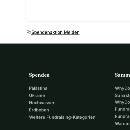
flag
Spendenaktion Melden
Spenden
Samm
Palästina
WhyDon
Ukraine
So Erst
WhyDo
Hochwasser
Fundra
Erdbeben
Fundrai
Weitere Fundraising-Kategorien
Warum 