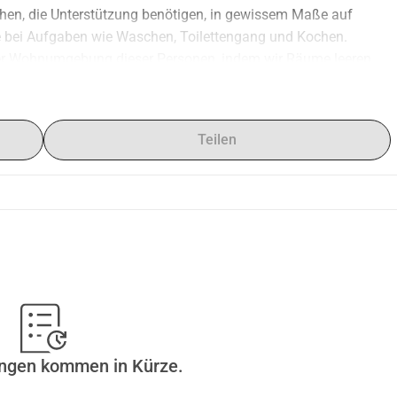
en, die Unterstützung benötigen, in gewissem Maße auf 
lfe bei Aufgaben wie Waschen, Toilettengang und Kochen.
er Wohnumgebung dieser Personen, indem wir Räume leeren 
e wie Wohnzimmer, Schlafzimmer, Dachböden und Garagen 
echnen Preise zwischen 250 und 500 Euro pro Zimmer.
Teilen
abei die Qualität unserer Dienstleistungen zu beeinträchtigen.
 unterstützen möchten, indem sie zum Kauf verschiedener 
 Organisationsbedarf beitragen.
 daran interessiert wäre, mit uns zusammenzuarbeiten und 
, aber alle Spenden sind willkommen!
ungen kommen in Kürze.