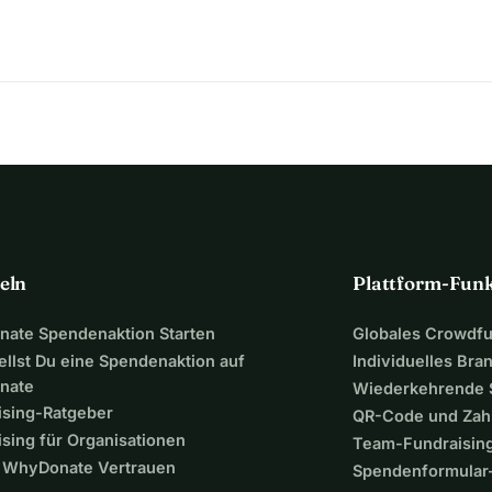
eln
Plattform-Fun
ate Spendenaktion Starten
Globales Crowdf
ellst Du eine Spendenaktion auf
Individuelles Bra
nate
Wiederkehrende
ising-Ratgeber
QR-Code und Zah
sing für Organisationen
Team-Fundraisin
WhyDonate Vertrauen
Spendenformular-