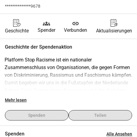
**************9678
groups
link
Spender
Verbunden
Geschichte
Aktualisierungen
Geschichte der Spendenaktion
Platform Stop Racisme ist ein nationaler 
Zusammenschluss von Organisationen, die gegen Formen 
von Diskriminierung, Rassismus und Faschismus kämpfen. 
Damit begeben wir uns in die Fußstapfen der Niederlande 
Bekent Color, Samen tegen Rassismus und des Komitees 
21. März.
Mehr lesen
Ziel ist es, die antirassistische Bewegung weiter zu 
verbreitern und auszubauen, um stärker gegen 
Spenden
Teilen
institutionellen Rassismus und die extreme Rechte 
aufzutreten.
Spenden
Alle Ansehen
Rassismus ist strukturell und in unserem 