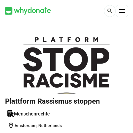
menu
search
Plattform Rassismus stoppen
Menschenrechte
location_on
Amsterdam, Netherlands