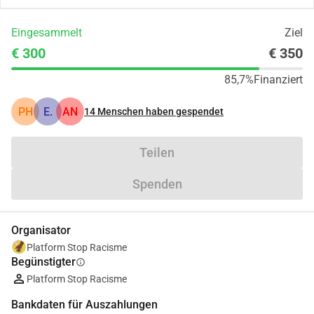
Eingesammelt
Ziel
€ 300
€ 350
85,7%
Finanziert
PH
E.
AN
14
Menschen haben gespendet
Teilen
Spenden
Organisator
Platform Stop Racisme
Begünstigter
info
Platform Stop Racisme
Bankdaten für Auszahlungen