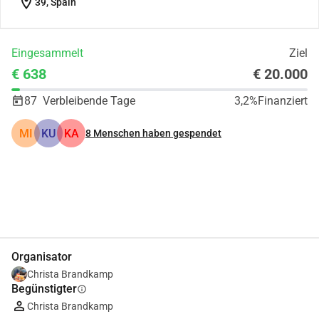
location_on
39, Spain
Eingesammelt
Ziel
€ 638
€ 20.000
87
Verbleibende Tage
3,2%
Finanziert
MI
KU
KA
8
Menschen haben gespendet
Teilen
Spenden
Organisator
Christa Brandkamp
Begünstigter
info
Christa Brandkamp