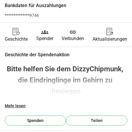
Bankdaten für Auszahlungen
**************9746
groups
link
Spender
Verbunden
Geschichte
Aktualisierungen
Geschichte der Spendenaktion
Bitte helfen Sie dem DizzyChipmunk, 
die Eindringlinge im Gehirn zu 
besiegen
Hallo zusammen, ich bin Chrissie, auch bekannt als The 
Mehr lesen
DizzyChipmunk (ein Pseudonym, das gleich Sinn machen 
wird). Ich bin 61 Jahre alt und lebe an der schönen Costa 
Spenden
Teilen
Blanca in Spanien mit meiner kleinen Katze, Rosa Rabbit.
Ich hatte ein ziemlich abenteuerliches Leben mit vielen 