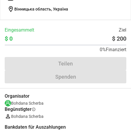
location_on
Вінницька область, Україна
Eingesammelt
Ziel
$ 0
$ 200
0%
Finanziert
Teilen
Spenden
Organisator
Bohdana Scherba
Begünstigter
info
Bohdana Scherba
Bankdaten für Auszahlungen