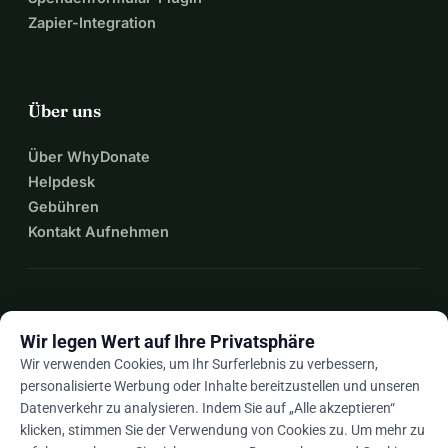
Zapier-Integration
Über uns
Über WhyDonate
Helpdesk
Gebühren
Kontakt Aufnehmen
expand_more
Mehr Ressourcen
Wir legen Wert auf Ihre Privatsphäre
Wir verwenden Cookies, um Ihr Surferlebnis zu verbessern,
personalisierte Werbung oder Inhalte bereitzustellen und unseren
Datenverkehr zu analysieren. Indem Sie auf „Alle akzeptieren“
arrow_drop_down
De
klicken, stimmen Sie der Verwendung von Cookies zu. Um mehr zu