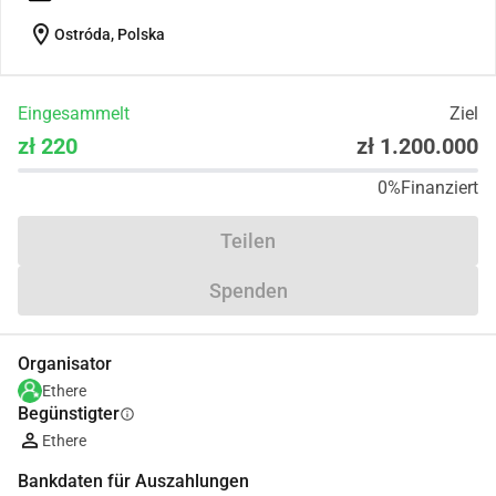
location_on
Ostróda, Polska
Eingesammelt
Ziel
zł 220
zł 1.200.000
0%
Finanziert
Teilen
Spenden
Organisator
Ethere
Begünstigter
info
Ethere
Bankdaten für Auszahlungen