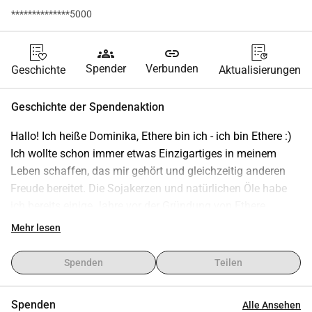
**************5000
groups
link
Spender
Verbunden
Geschichte
Aktualisierungen
Geschichte der Spendenaktion
Hallo! Ich heiße Dominika, Ethere bin ich - ich bin Ethere :)
Ich wollte schon immer etwas Einzigartiges in meinem 
Leben schaffen, das mir gehört und gleichzeitig anderen 
Freude bereitet. Die Sojakerzen und natürlichen Öle habe 
ich bereits einige Jahre vor der Gründung von Ethere 
gemacht. Natürlich habe ich sie nur für mich selbst und als 
Mehr lesen
Geschenke für meine Liebsten hergestellt. Ich achte auf 
meine Gesundheit, die meiner Familie und Freunde, und nur 
Spenden
Teilen
das Bewusstsein darüber, wie schädlich einige Substanzen, 
insbesondere die verbrannten, sind, hat mich dazu 
Spenden
Alle Ansehen
gebracht, Zeit für solche Tätigkeiten zu investieren. Ich 