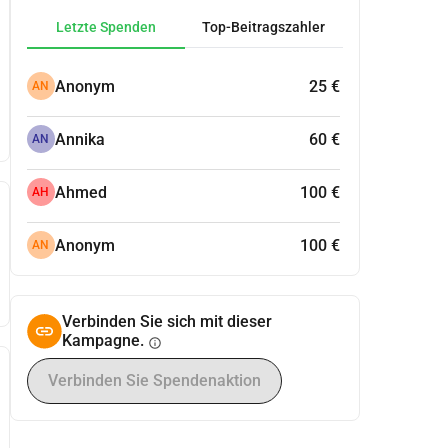
Letzte Spenden
Top-Beitragszahler
Anonym
25 €
AN
Annika
60 €
AN
Ahmed
100 €
AH
Anonym
100 €
AN
Verbinden Sie sich mit dieser
Kampagne.
info
Verbinden Sie Spendenaktion