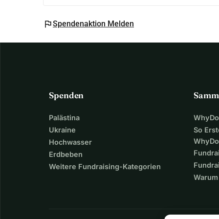
flag
Spendenaktion Melden
Spenden
Samm
Palästina
WhyDon
Ukraine
So Erst
WhyDo
Hochwasser
Fundra
Erdbeben
Fundrai
Weitere Fundraising-Kategorien
Warum 