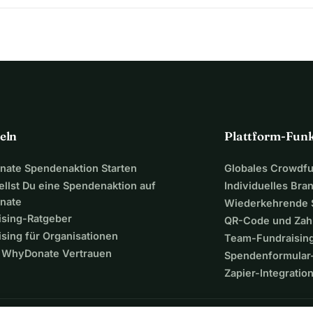
eln
Plattform-Fun
ate Spendenaktion Starten
Globales Crowdf
ellst Du eine Spendenaktion auf
Individuelles Bra
nate
Wiederkehrende
ising-Ratgeber
QR-Code und Zah
sing für Organisationen
Team-Fundraisin
WhyDonate Vertrauen
Spendenformular-
Zapier-Integratio