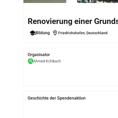
Renovierung einer Grunds
location_on
Bildung
Friedrichshafen, Deutschland
Organisator
Ahmed Kchikach
Geschichte der Spendenaktion