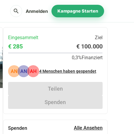
search
Anmelden
Kampagne Starten
Eingesammelt
Ziel
€ 285
€ 100.000
0,3%
Finanziert
AN
AN
AH
4
Menschen haben gespendet
Teilen
Spenden
Alle Ansehen
Spenden