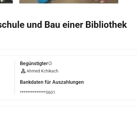
chule und Bau einer Bibliothek
Begünstigter
info
Ahmed Kchikach
Bankdaten für Auszahlungen
**************5601