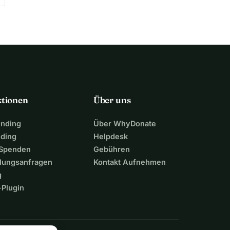
ktionen
Über uns
unding
Über WhyDonate
nding
Helpdesk
 Spenden
Gebühren
lungsanfragen
Kontakt Aufnehmen
g
Plugin
n