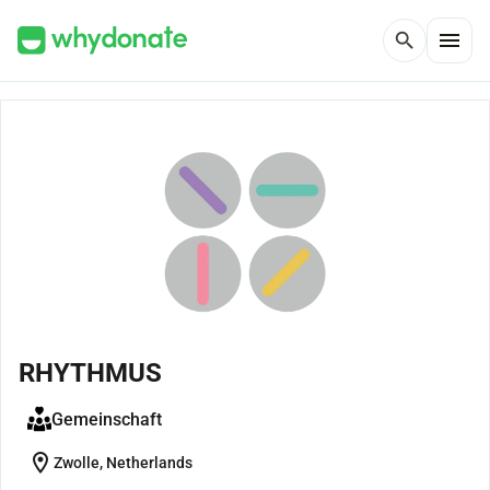
menu
search
RHYTHMUS
Gemeinschaft
location_on
Zwolle, Netherlands