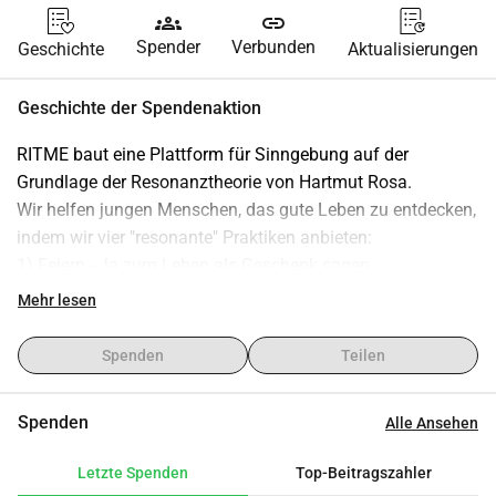
groups
link
Spender
Verbunden
Geschichte
Aktualisierungen
Geschichte der Spendenaktion
RITME baut eine Plattform für Sinngebung auf der 
Grundlage der Resonanztheorie von Hartmut Rosa.
Wir helfen jungen Menschen, das gute Leben zu entdecken, 
indem wir vier "resonante" Praktiken anbieten:
1) Feiern - Ja zum Leben als Geschenk sagen
2) Essen - Sich miteinander und mit der Natur verbinden
Mehr lesen
3) Spielen - Seine Rolle in einer großen Geschichte 
entdecken
Spenden
Teilen
4) Machen - Etwas geben, schön gestalten oder in Ordnung 
bringen
Spenden
Alle Ansehen
RITME entwickelt eine Online-Plattform, ein 
Letzte Spenden
Top-Beitragszahler
Kennenlernspiel und eine Mitgliedschaft für diejenigen, die 