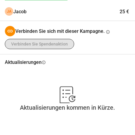
mehr Engagement zeigen möchten.
Jacob
25 €
JA
Verbinden Sie sich mit dieser Kampagne.
info
Verbinden Sie Spendenaktion
Aktualisierungen
info
Aktualisierungen kommen in Kürze.