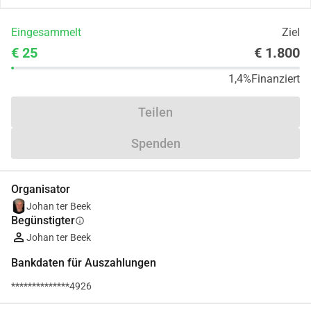
Eingesammelt
Ziel
€ 25
€ 1.800
1,4%
Finanziert
Teilen
Spenden
Organisator
Johan ter Beek
Begünstigter
info
Johan ter Beek
Bankdaten für Auszahlungen
**************4926