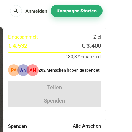
search
Anmelden
Kampagne Starten
Eingesammelt
Ziel
€ 4.532
€ 3.400
133,3%
Finanziert
PA
AN
AN
202
Menschen haben gespendet
Teilen
Spenden
Alle Ansehen
Spenden