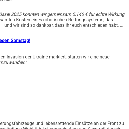
itstag der Ukraine -
 am Place Jean Rey, Brüssel
rüssel 2025 konnten wir gemeinsam 5.146 € für echte Wirkung
 vom Place Jean Rey zum Parc du Cinquantenaire, der Lauf 
 gesamten Kosten eines robotischen Rettungssystems, das
 — und wir sind so dankbar, dass ihr euch entschieden habt, mit
Jean Rey & Festlichkeiten zum Unabhängigkeitstag beginnen
iesen Samstag!
k von Hurkit und wird in eine Verlosung mit Preisen von 
 Invasion der Ukraine markiert, starten wir eine neue
men.
 umzuwandeln:
g von 10 & hinterlassen Sie Ihre E-Mail-Adresse
0 Uhr am Place Jean Rey an
 aus der Ferne" kommentieren, um von den Laufteilnehmern 
uierungsfahrzeuge und lebensrettende Einsätze an der Front zu
nswürdigen Wohltätigkeitsorganisation aus Kiew, mit der wir