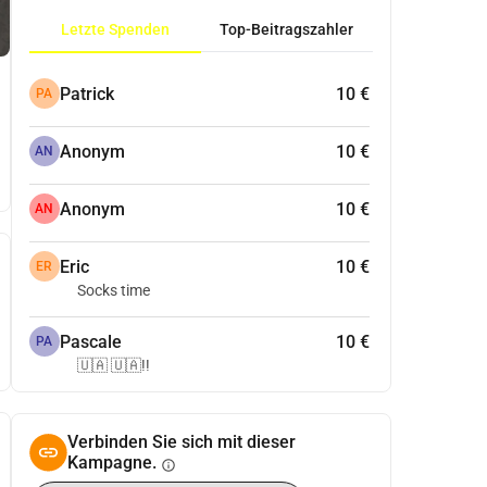
Letzte Spenden
Top-Beitragszahler
Patrick
10 €
PA
Anonym
10 €
AN
Anonym
10 €
AN
Eric
10 €
ER
Socks time
Pascale
10 €
PA
🇺🇦 🇺🇦!!
Verbinden Sie sich mit dieser
Kampagne.
info