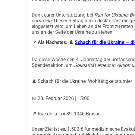
Datum & Uhrzeit:
 24. August 2025 Unabhängigke
11:00 Uhr Versammlung zur Registrierung
Dank eurer Unterstützung bei
Run for Ukraine: B
12:00 12:15 Uhr Gemeinsamer Spaziergang
sammeln.
Dieser Beitrag allein deckte fast die
eingesetzt wird, um Leben an der Front zu retten
beginnt (3,4 km Runde)
uns an der Seite der Ukraine zu stehen.
13:30 Uhr Solidaritätslotterie am Place 
📌
Als Nächstes: ♟️
Schach für die Ukraine — d
 Lotterie & Preise
Jeder Teilnehmer erhält ein symbolisches Geschen
Da diese Woche den 4. Jahrestag der umfassenden
ukrainischen Unternehmen in Brüssel aufgenom
Spendenaktion, um
Solidarität erneut in Aktion
 So nehmen Sie teil
♟️ Schach für die Ukraine: Wohltätigkeitsturnier
 Spenden Sie einen vorgeschlagenen Mindestbetra
 Schließen Sie sich uns am 24. August um 11:0
📅 28. Februar 2026 | 15:00
Kann nicht laufen? Keine Sorge!
📍 Rue de la Loi 89, 1040 Brüssel
Sie können trotzdem spenden und "Unterstützung
ausgeschlossen zu werden.
Unser Ziel ist es, 1.500 € für medizinische Evak
sammeln, koordiniert mit Hurkit — einer vertraue