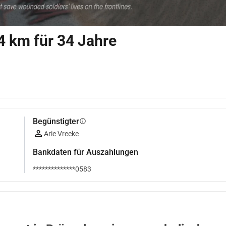
,4 km für 34 Jahre
Begünstigter
info
Arie Vreeke
Bankdaten für Auszahlungen
**************0583