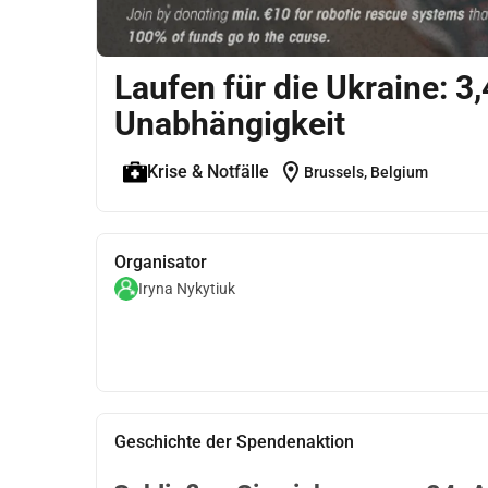
Laufen für die Ukraine: 3
Unabhängigkeit
location_on
Krise & Notfälle
Brussels, Belgium
Organisator
Iryna Nykytiuk
Geschichte der Spendenaktion