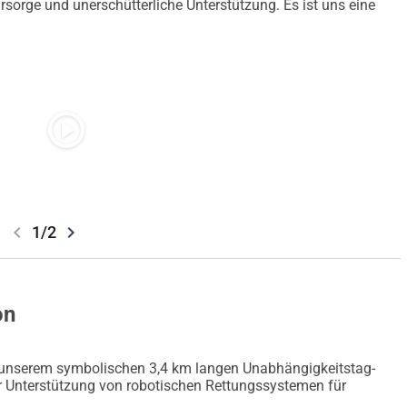
sorge und unerschütterliche Unterstützung. Es ist uns eine
play_circle
chevron_left
chevron_right
1/2
on
unserem symbolischen 3,4 km langen Unabhängigkeitstag-
r Unterstützung von robotischen Rettungssystemen für