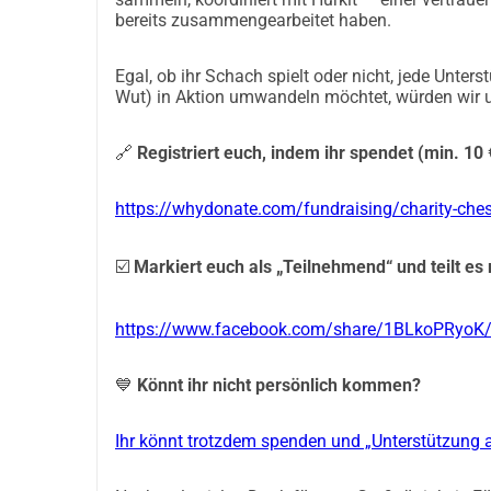
Kommunikation & Updates
bereits zusammengearbeitet haben.
 Alle Updates werden auf der 
Facebook-Veranstal
 Für Fragen oder weitere Details kontaktieren Sie
Egal, ob ihr Schach spielt oder nicht, jede Unters
Wut) in Aktion umwandeln möchtet, würden wir u
 Wichtige Hinweise
🔗
Registriert euch, indem ihr spendet (min. 10
 Bitte nehmen Sie verantwortungsbewusst teil, e
 Da die NGO "Hurkit" in der Ukraine ansässig ist und kein Euro-Konto hat, werden die Spenden auf das belgische 
https://whydonate.com/fundraising/charity-ches
Bankkonto von Olena Kuzhym (Mitorganisatorin d
(https://hurkit.org/en/main-page/) überwiesen. W
Überweisungsdetails zur vollständigen Transparenz
☑️
Markiert euch als „Teilnehmend“ und teilt es
Spendenaktion von Hurkit: https://hurkit.org/zbo
https://www.facebook.com/share/1BLkoPRyoK
Bitte teilen Sie diese Veranstaltung mit Freund
Unterstützung!
💙
Könnt ihr nicht persönlich kommen?
Ihr könnt trotzdem spenden und „Unterstützung 