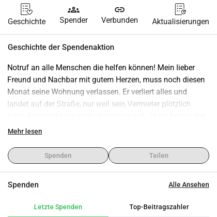
groups
link
Spender
Verbunden
Geschichte
Aktualisierungen
Geschichte der Spendenaktion
Notruf an alle Menschen die helfen können! Mein lieber 
Freund und Nachbar mit gutem Herzen, muss noch diesen 
Monat seine Wohnung verlassen. Er verliert alles und 
landet auf der Straße, nur weil sein Vermieter plötzlich 
keine Ratenzahlung mehr akzeptiere will. Jeder Betrag den 
ihr geben könnt hilft ihm. Bitte helft mir, ihm zu helfen, 
Mehr lesen
damit er sein Zuhause nicht verliert! Ich danke jedem 
einzelnen von meinem ganzen Herzen und er von seinem! 
Spenden
Teilen
Danke danke danke, Ramona
Spenden
Alle Ansehen
Letzte Spenden
Top-Beitragszahler