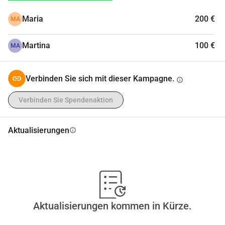
Maria
200 €
MA
Martina
100 €
MA
Verbinden Sie sich mit dieser Kampagne.
info
Verbinden Sie Spendenaktion
Aktualisierungen
info
Aktualisierungen kommen in Kürze.