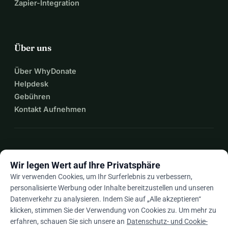
Zapier-Integration
Über uns
Über WhyDonate
Helpdesk
Gebühren
Kontakt Aufnehmen
expand_more
Mehr Ressourcen
Wir legen Wert auf Ihre Privatsphäre
Wir verwenden Cookies, um Ihr Surferlebnis zu verbessern,
personalisierte Werbung oder Inhalte bereitzustellen und unseren
Datenverkehr zu analysieren. Indem Sie auf „Alle akzeptieren“
arrow_drop_down
De
klicken, stimmen Sie der Verwendung von Cookies zu. Um mehr zu
erfahren, schauen Sie sich unsere an
Datenschutz- und Cookie-
★★★★★
4,9 / 5 basierend auf 500+ Bewertungen