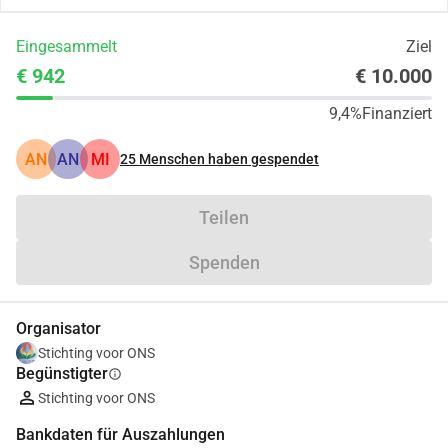
Eingesammelt
Ziel
€ 942
€ 10.000
9,4%
Finanziert
AN
AN
MI
25
Menschen haben gespendet
Teilen
Spenden
Organisator
Stichting voor ONS
Begünstigter
info
Stichting voor ONS
Bankdaten für Auszahlungen