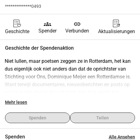
**************0493
groups
link
Spender
Verbunden
Geschichte
Aktualisierungen
Geschichte der Spendenaktion
Niet lullen, maar poetsen zeggen ze in Rotterdam, het kan 
dus eigenlijk ook niet anders dan dat de oprichtster van 
Stichting voor Ons, Dominique Meijer een Rotterdamse is.
Want terwijl documentaires, nieuwsberichten en posts op 
social media dag in dag uit laten zien hoe slecht het 
gesteld is in Nederland met de rechten van en hulp aan 
Mehr lesen
slachtoffers van alle vormen van geweld en alle leeftijden. 
Mensen er schande van spreken, er boos of verdrietig van 
Spenden
Teilen
worden. Wachten op wit helmen , wachten op de overheid, 
op instanties of een hogere macht en vooral heel veel 
Spenden
Alle Ansehen
praten en roepen.