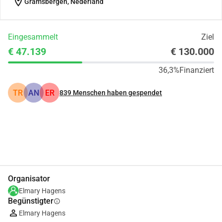
location_on
Gramsbergen, Nederland
Eingesammelt
Ziel
€ 47.139
€ 130.000
36,3%
Finanziert
TR
AN
ER
839
Menschen haben gespendet
Teilen
Spenden
Organisator
Elmary Hagens
Begünstigter
info
Elmary Hagens