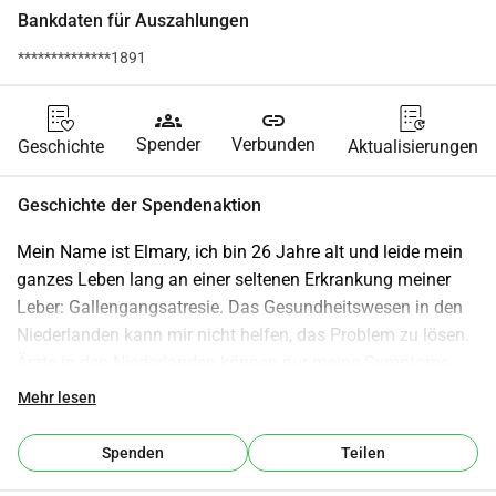
Bankdaten für Auszahlungen
**************1891
groups
link
Spender
Verbunden
Geschichte
Aktualisierungen
Geschichte der Spendenaktion
Mein Name ist Elmary, ich bin 26 Jahre alt und leide mein 
ganzes Leben lang an einer seltenen Erkrankung meiner 
Leber: Gallengangsatresie. Das Gesundheitswesen in den 
Niederlanden kann mir nicht helfen, das Problem zu lösen. 
Ärzte in den Niederlanden können nur meine Symptome 
bekämpfen, aber nicht die Ursache.
Mehr lesen
Nach Jahren voller Schmerzen, Erschöpfung und 
Dutzenden von Krankenhausaufenthalten habe ich endlich 
Spenden
Teilen
einen Behandlungsplan, der wirklich Chancen auf Heilung 