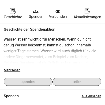
groups
link
Spender
Verbunden
Geschichte
Aktualisierungen
Geschichte der Spendenaktion
Wasser ist sehr wichtig für Menschen. Wenn du nicht 
genug Wasser bekommst, kannst du schon innerhalb 
weniger Tage sterben. Wasser wird auch täglich für viele 
andere Dinge verwendet, zum Beispiel zum Kochen, 
Reinigen, Duschen, auf die Toilette gehen, um damit zu 
waschen und noch viel mehr. Für uns ist sauberes und 
Mehr lesen
sicheres Trinkwasser ganz selbstverständlich, denn das 
Wasser für den Haushaltsgebrauch kommt einfach aus 
Spenden
Teilen
dem Wasserhahn. Aber in Uganda ist das für viele 
Menschen leider eine tägliche Herausforderung. Viele 
Spenden
Alle Ansehen
Einwohner müssen täglich Stunden laufen, um Wasser zu 
holen, wodurch weniger Zeit für Schule, Arbeit und Ruhe 