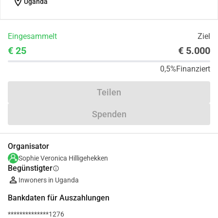
location_on
Uganda
Eingesammelt
Ziel
€ 25
€ 5.000
0,5%
Finanziert
Teilen
Spenden
Organisator
Sophie Veronica Hilligehekken
Begünstigter
info
Inwoners in Uganda
Bankdaten für Auszahlungen
**************1276