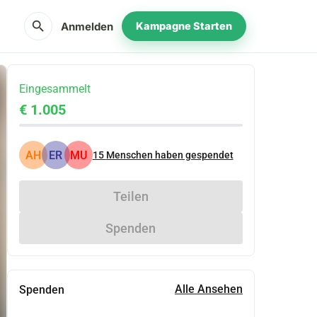
search
Anmelden
Kampagne Starten
Eingesammelt
€ 1.005
AH
ER
MU
15
Menschen haben gespendet
Teilen
Spenden
Alle Ansehen
Spenden