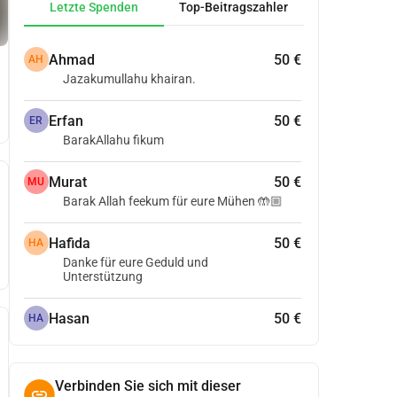
Letzte Spenden
Top-Beitragszahler
Ahmad
50 €
AH
Jazakumullahu khairan.
Erfan
50 €
ER
BarakAllahu fikum
Murat
50 €
MU
Barak Allah feekum für eure Mühen 🤲🏼
Hafida
50 €
HA
Danke für eure Geduld und
Unterstützung
Hasan
50 €
HA
Verbinden Sie sich mit dieser