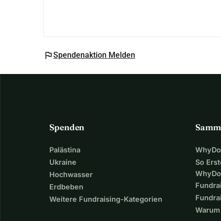
flag
Spendenaktion Melden
Spenden
Samm
Palästina
WhyDon
Ukraine
So Erst
WhyDo
Hochwasser
Fundra
Erdbeben
Fundrai
Weitere Fundraising-Kategorien
Warum 