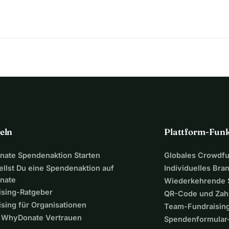
eln
Plattform-Fun
ate Spendenaktion Starten
Globales Crowdf
ellst Du eine Spendenaktion auf
Individuelles Bra
nate
Wiederkehrende
ising-Ratgeber
QR-Code und Zah
sing für Organisationen
Team-Fundraisin
WhyDonate Vertrauen
Spendenformular-