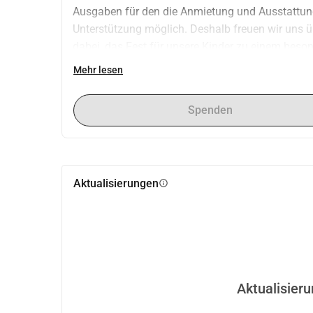
Ausgaben für den die Anmietung und Ausstattung 
Unterstützung möglich. Deshalb freuen wir uns üb
dabei, das Fest für unsere Kinder zu einem beson
Unterstützung und euer Engagement!
Mehr lesen
Spenden
Aktualisierungen
info
Aktualisier