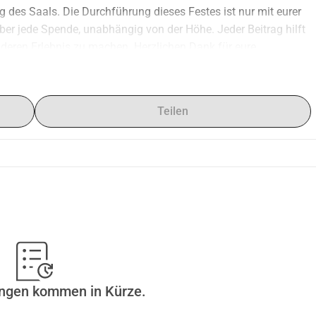
des Saals. Die Durchführung dieses Festes ist nur mit eurer 
er jede Spende, unabhängig von der Höhe. Jeder Beitrag hilft 
deren Erlebnis zu machen. Herzlichen Dank für eure 
Teilen
ungen kommen in Kürze.