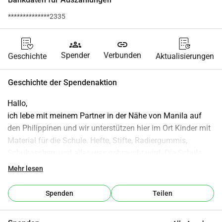
**************2335
groups
link
Spender
Verbunden
Geschichte
Aktualisierungen
Geschichte der Spendenaktion
Hallo,
ich lebe mit meinem Partner in der Nähe von Manila auf 
den Philippinen und wir unterstützen hier im Ort Kinder mit 
Material für die Schule. Hefte, Stifte, Radiergummis, 
Schultaschen, und alles was gebraucht wird. Die Schule 
verteilt es selber damit wirklich nur Kinder was bekommen 
Mehr lesen
die aus Familien kommen die es sich nicht aus eigenen 
Mitteln leisten können.
Spenden
Teilen
Was für uns Europäer selbstverständlich, ist hier für viele 
Familien eine Herausforderung, das alles zu stemmen. 