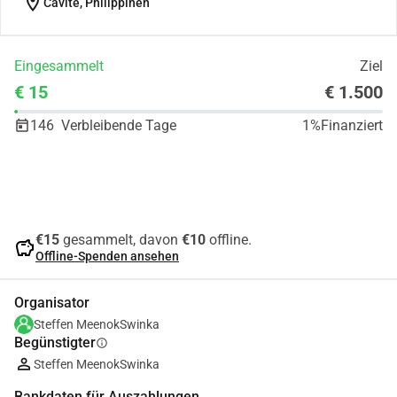
location_on
Cavite, Philippinen
Eingesammelt
Ziel
€ 15
€ 1.500
146
Verbleibende Tage
1%
Finanziert
Teilen
Spenden
€15
gesammelt, davon
€10
offline.
savings
Offline-Spenden ansehen
Organisator
Steffen MeenokSwinka
Begünstigter
info
Steffen MeenokSwinka
Bankdaten für Auszahlungen