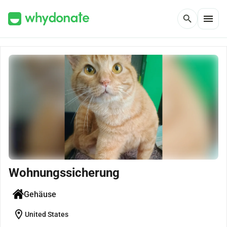
menu
search
Wohnungssicherung
Gehäuse
location_on
United States