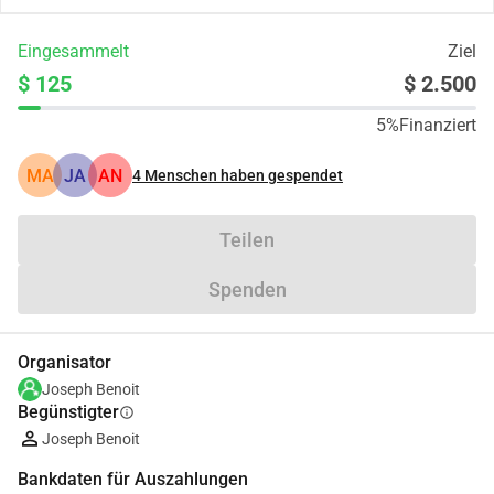
Eingesammelt
Ziel
$ 125
$ 2.500
5%
Finanziert
MA
JA
AN
4
Menschen haben gespendet
Teilen
Spenden
Organisator
Joseph Benoit
Begünstigter
info
Joseph Benoit
Bankdaten für Auszahlungen