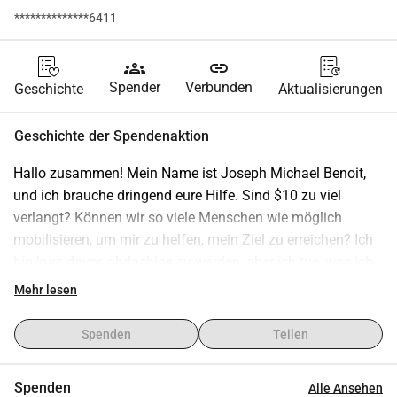
**************6411
groups
link
Spender
Verbunden
Geschichte
Aktualisierungen
Geschichte der Spendenaktion
Hallo zusammen! Mein Name ist Joseph Michael Benoit, 
und ich brauche dringend eure Hilfe. Sind $10 zu viel 
verlangt? Können wir so viele Menschen wie möglich 
mobilisieren, um mir zu helfen, mein Ziel zu erreichen? Ich 
bin kurz davor, obdachlos zu werden, aber ich tue, was ich 
kann, um das zu verhindern. Ich arbeite derzeit als 
Mehr lesen
Bühnenarbeiter, aber wie einige von euch vielleicht wissen, 
ist es ein auf Aufträgen basierender Job, und die Zeiten 
Spenden
Teilen
waren in letzter Zeit schwierig. Die Altersrente der 
Sozialversicherung beginnt erst in 2 Monaten, und ich 
Spenden
Alle Ansehen
muss näher an die Arbeit kommen. Aber in der 