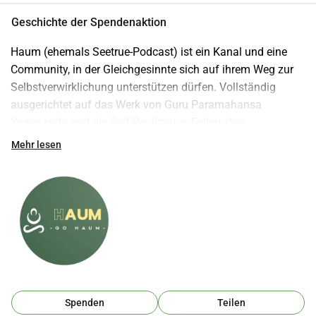
Geschichte der Spendenaktion
Haum (ehemals Seetrue-Podcast) ist ein Kanal und eine 
Community, in der Gleichgesinnte sich auf ihrem Weg zur 
Selbstverwirklichung unterstützen dürfen. Vollständig 
ausgerichtet auf das Werk von Guru Paramahansa 
Yogananda und die Self-Realization Fellowship 
Lektionen: https://yogananda.org/lessons
Mehr lesen
Spenden Sie hier: 
https://whydonate.com/nl/donate/seetrue-podcast
Lass los und lass Gott wirken! 
Spenden
Teilen