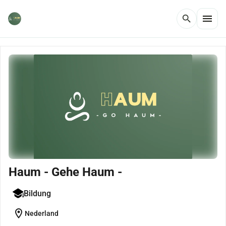
menu
search
Haum - Gehe Haum -
Bildung
location_on
Nederland