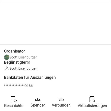
Teilen
Spenden
Organisator
Scott Eisenburger
Begünstigter
info
Scott Eisenburger
Bankdaten für Auszahlungen
**************9186
groups
link
Spender
Verbunden
Geschichte
Aktualisierungen