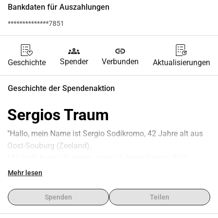
Bankdaten für Auszahlungen
**************7851
groups
link
Spender
Verbunden
Geschichte
Aktualisierungen
Geschichte der Spendenaktion
Sergios Traum
"Hallo, mein Name ist Sergio Sodikromo, 42 Jahre alt aus 
Oost-Souburg (Zeeland).
Mit Stolz kann ich sagen, dass ich beim Pencak Silat 
Weltmeisterschaft in Abu Dhabi dabei sein werde. Eine 
Mehr lesen
große Ehre und heimlich ein Jungestraum, für das 
niederländische Team anzutreten.
Spenden
Teilen
Als Schulleiter von Daya Batin möchte ich auch die Jugend 