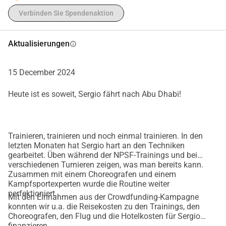
Unterkunft und die Vorbereitungen enthalten.
Verbinden Sie Spendenaktion
Wir hoffen, dass wir genug sammeln, damit Sergio und 
sein Team abreisen können. Bei einem Mangel wird er 
Aktualisierungen
info
alleine gehen. Das übrige Sponsorengeld kommt der 
Vereinigung zugute und wir werden dieses Geld nutzen, um 
15 December 2024
unsere Einrichtungen zu verbessern und zukünftige Talente 
zu unterstützen.
Heute ist es soweit, Sergio fährt nach Abu Dhabi!
Wir sind stolz auf Sergio und möchten ihm gerne helfen, 
seinen Traum wahr werden zu lassen.
Trainieren, trainieren und noch einmal trainieren. In den
letzten Monaten hat Sergio hart an den Techniken
gearbeitet. Üben während der NPSF-Trainings und bei
verschiedenen Turnieren zeigen, was man bereits kann.
Zusammen mit einem Choreografen und einem
Kampfsportexperten wurde die Routine weiter
perfektioniert.
Mit den Einnahmen aus der Crowdfunding-Kampagne
konnten wir u.a. die Reisekosten zu den Trainings, den
Choreografen, den Flug und die Hotelkosten für Sergio
finanzieren.