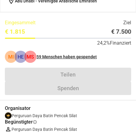
location_on
Abu Dhabi - Verenigde Arabische Emiraten
Eingesammelt
Ziel
€ 1.815
€ 7.500
24,2%
Finanziert
MI
HE
MS
59
Menschen haben gespendet
Teilen
Spenden
Organisator
Perguruan Daya Batin Pencak Silat
Begünstigter
info
Perguruan Daya Batin Pencak Silat