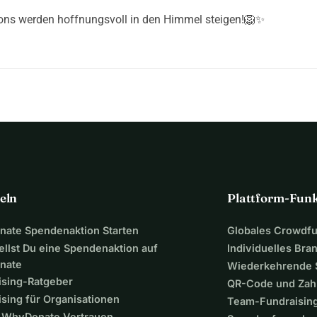
ons werden hoffnungsvoll in den Himmel steigen!🦁✨️
eln
Plattform-Fun
ate Spendenaktion Starten
Globales Crowdf
ellst Du eine Spendenaktion auf
Individuelles Bra
nate
Wiederkehrende
ising-Ratgeber
QR-Code und Zah
sing für Organisationen
Team-Fundraisin
WhyDonate Vertrauen