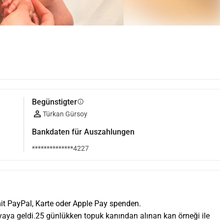
Begünstigter
info
Türkan Gürsoy
Bankdaten für Auszahlungen
**************4227
it PayPal, Karte oder Apple Pay spenden.
aya geldi.25 günlükken topuk kanından alınan kan örneği ile 