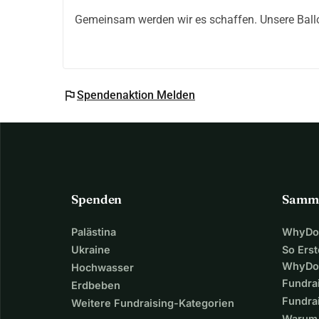
Gemeinsam werden wir es schaffen. Unsere Ball
flag
Spendenaktion Melden
Spenden
Samm
Palästina
WhyDon
Ukraine
So Erst
WhyDo
Hochwasser
Fundra
Erdbeben
Fundrai
Weitere Fundraising-Kategorien
Warum 