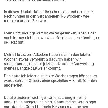
genesen, so werde ich den übrigen Betrag an das Tierheim 
*Casa Jana* in Mallorca zurückspenden, das mich damals 
In diesem Update könnt ihr sehen - anhand der letzten
gerettet hat!
Rechnungen in den vergangenen 4-5 Wochen - wie
Danke, dass du an mich glaubst! ❤️
turbulent unsere Zeit war.
Eure Lynnie
PS. Als Lynnie’s Besitzerin möchte ich mich noch einmal 
Mein Entzündungswert ist weiter gesunken, aber leider
persönlich an euch wenden: Leider stehen uns noch 
noch immer nicht da, wo wir zufrieden sagen könnten, es
sei jetzt gut.
mindestens drei weitere Klinikaufenthalte mit wichtigen 
Nachuntersuchungen bevor. Diese sind entscheidend, um 
Meine Herzrasen-Attacken haben sich in den letzten
sicherzustellen, dass sich Lynnie’s Herz weiterhin 
Wochen etwas vermehrt & dadurch haben wir
stabilisiert und die Behandlung anschlägt. Zu den 
rausgefunden, dass es jetzt stark auf die Auswertung
bisherigen Kosten von 8.000 Euro werden voraussichtlich 
meines Langzeit EKG‘s ankommt.
noch einmal mindestens soviel hinzukommen. Diese 
Das hatte ich leider erst letzte Woche tragen können, es
Summen übersteigen meine finanziellen Möglichkeiten bei 
wurde extra in Giesen, einer speziellen ♥️-Klinik für mich
Weitem, und deshalb sind wir auf eure Unterstützung 
angefertigt.
angewiesen. Von Herzen vielen Dank für eure Hilfe!
Da alle anderen wichtigen Untersuchungen recht
unauffällig ausgefallen sind, glaubt meine Kardiologin
=============== ENGLISH VERSION ===============
nun, das der Grund für mein Herzrasen an meinen