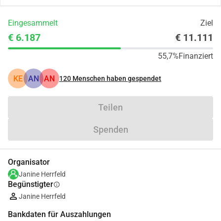
Eingesammelt
Ziel
€ 6.187
€ 11.111
55,7%
Finanziert
KE
AN
AN
120
Menschen haben gespendet
Teilen
Spenden
Organisator
Janine Herrfeld
Begünstigter
info
Janine Herrfeld
Bankdaten für Auszahlungen