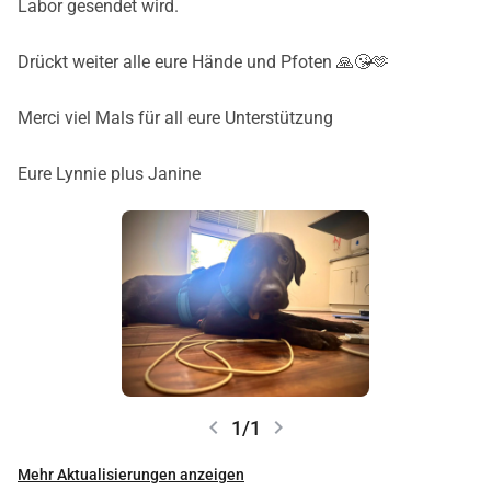
Labor gesendet wird.
Drückt weiter alle eure Hände und Pfoten 🙏😘🫶
Merci viel Mals für all eure Unterstützung
Eure Lynnie plus Janine
chevron_left
chevron_right
1/1
Mehr Aktualisierungen anzeigen