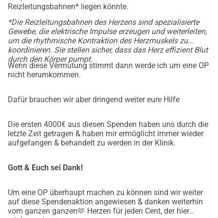
Hello, I'm Lynnie Lynn-Dah – and I 
Reizleitungsbahnen* liegen könnte.
urgently need your help!
*Die Reizleitungsbahnen des Herzens sind spezialisierte
Gewebe, die elektrische Impulse erzeugen und weiterleiten,
I’m a little Spanish Labrador, just eight months old, and my 
um die rhythmische Kontraktion des Herzmuskels zu
koordinieren. Sie stellen sicher, dass das Herz effizient Blut
start in life has been pretty tough. As a five-week-old puppy, 
durch den Körper pumpt.
I was separated from my mom and siblings because 
Wenn diese Vermutung stimmt dann werde ich um eine OP
nicht herumkommen.
people thought I was blind. But luckily, it turned out to be 
just a temporary vision problem.
Dafür brauchen wir aber dringend weiter eure Hilfe
After spending some time in a shelter, I set out on a long 
journey to Germany, where I was finally supposed to find a 
loving home. But shortly after arriving, things took a 
Die ersten 4000€ aus diesen Spenden haben uns durch die
letzte Zeit getragen & haben mir ermöglicht immer wieder
serious turn. My heart began to race uncontrollably, and I 
aufgefangen & behandelt zu werden in der Klinik.
had to be rushed to the clinic. There, the doctors diagnosed 
me with severe myocarditis (a heart muscle inflammation). 
Gott & Euch sei Dank!
Since that moment, I've been fighting for my life – and 
every day counts.
Um eine OP überhaupt machen zu können sind wir weiter
I’ve already spent many days in the clinic, and the doctors 
auf diese Spendenaktion angewiesen & danken weiterhin
have done everything they can to stabilize me. But my 
vom ganzen ganzen🫶 Herzen für jeden Cent, der hier