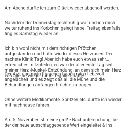
Am Abend durfte ich zum Glück wieder abgeholt werden.
Nachdem der Donnerstag recht ruhig war und ich mich
weiter ruhend ins Körbchen gelegt habe, Freitag ebenfalls,
fing es Samstag wieder an.
Ich bin wohl nicht mit dem richtigen Pfötchen
aufgestanden und hatte wieder dieses Herzrasen: Der
nächste Klinik Tag! Aber ich habe euch etwas sehr
erfreuliches mitzuteilen, es war der aller erste Tag seit
meiner Herz -Muskel- Entzündung, an dem sich mein Herz
Der Arzt und mein Frauchen haben mich liebevoll
von alleine wieder runter reguliert hatte!
angelächelt und es zeigt das all die Mühe und die
Behandlungen anfangen Früchte zu tragen.
Ohne weitere Medikamente, Spritzen etc. durfte ich wieder
mit nachhause fahren.
Am 5. November ist meine große Nachuntersuchung, bei
der der neue ausschlaggebende Wert eingeleitet & ins