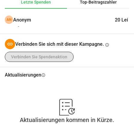
Letzte Spenden
Top-Beitragszahler
Wir bitten euch, uns mit jedem Beitrag zu helfen, 
unabhängig von der Höhe. Jede Geste zählt enorm und 
Anonym
20 Lei
AN
kann den Unterschied zwischen Hoffnung und 
-
Verzweiflung ausmachen.
Wir danken euch von Herzen für eure Unterstützung!
Verbinden Sie sich mit dieser Kampagne.
info
Verbinden Sie Spendenaktion
Aktualisierungen
info
Aktualisierungen kommen in Kürze.