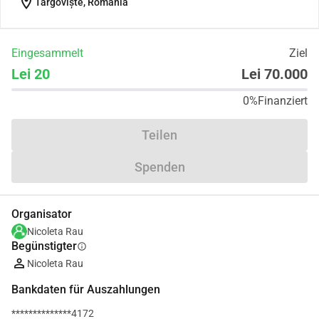
location_on
Târgoviște, Romania
Eingesammelt
Ziel
Lei 20
Lei 70.000
0%
Finanziert
Teilen
Spenden
Organisator
Nicoleta Rau
Begünstigter
info
Nicoleta Rau
Bankdaten für Auszahlungen
**************4172