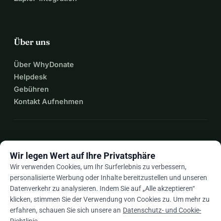
Über uns
Über WhyDonate
Helpdesk
Gebühren
Kontakt Aufnehmen
expand_more
Mehr Ressourcen
Wir legen Wert auf Ihre Privatsphäre
Wir verwenden Cookies, um Ihr Surferlebnis zu verbessern,
personalisierte Werbung oder Inhalte bereitzustellen und unseren
Datenverkehr zu analysieren. Indem Sie auf „Alle akzeptieren“
arrow_drop_down
De
klicken, stimmen Sie der Verwendung von Cookies zu. Um mehr zu
erfahren, schauen Sie sich unsere an
Datenschutz- und Cookie-
★★★★★
4,9 / 5 basierend auf 500+ Bewertungen