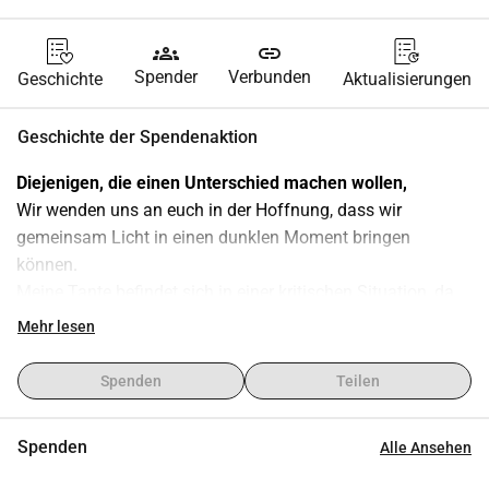
groups
link
Spender
Verbunden
Geschichte
Aktualisierungen
Geschichte der Spendenaktion
Diejenigen, die einen Unterschied machen wollen,
Wir wenden uns an euch in der Hoffnung, dass wir 
gemeinsam Licht in einen dunklen Moment bringen 
können.
Meine Tante befindet sich in einer kritischen Situation, da 
bei ihr eine peritoneale Karzinomatose diagnostiziert 
Mehr lesen
wurde. Kürzlich habe ich einen Arzt in Brașov entdeckt, der 
eine lebenswichtige Operation durchführt, um ihr Leben zu 
Spenden
Teilen
retten, deren Kosten 7000 Euro betragen.
Obwohl es uns gelungen ist, diesen Betrag zu sammeln, 
Spenden
Alle Ansehen
benötigen wir zusätzliche Mittel für die bevorstehenden 
Behandlungen und Eingriffe.