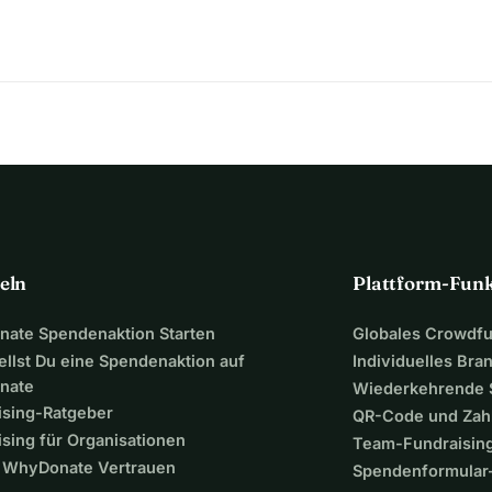
eln
Plattform-Fun
ate Spendenaktion Starten
Globales Crowdf
ellst Du eine Spendenaktion auf
Individuelles Bra
nate
Wiederkehrende
ising-Ratgeber
QR-Code und Zah
sing für Organisationen
Team-Fundraisin
WhyDonate Vertrauen
Spendenformular-