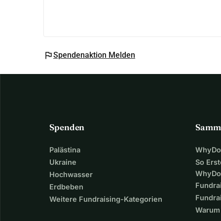
flag
Spendenaktion Melden
Spenden
Samm
Palästina
WhyDon
Ukraine
So Erst
WhyDo
Hochwasser
Fundra
Erdbeben
Fundrai
Weitere Fundraising-Kategorien
Warum 