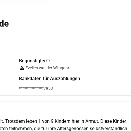
ede
Begünstigter
info
Evelien van der Wijngaart
Bankdaten für Auszahlungen
**************7953
lt. Trotzdem leben 1 von 9 Kindern hier in Armut. Diese Kinder 
ten teilnehmen, die für ihre Altersgenossen selbstverständlich 