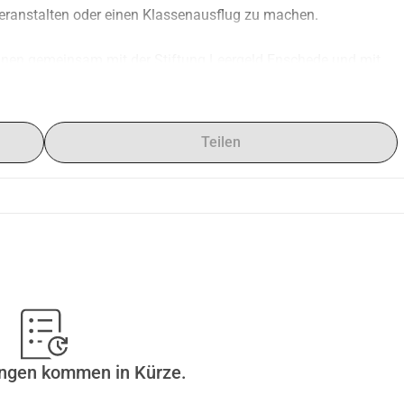
 veranstalten oder einen Klassenausflug zu machen.
nnen gemeinsam mit der Stiftung Leergeld Enschede und mit 
 einkommensschwachen Familien an inner- und 
und verhindern, dass Kinder aufgrund von Geldmangel nicht 
Teilen
ungen kommen in Kürze.