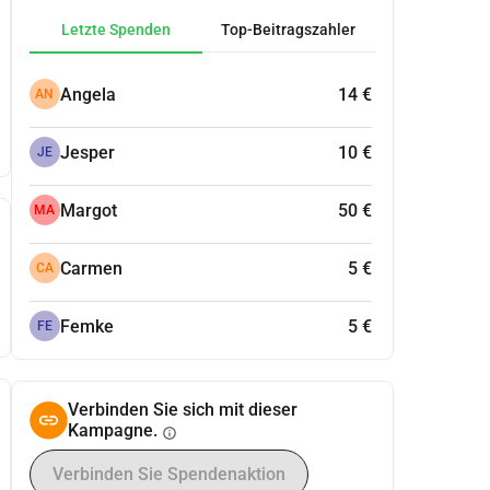
Letzte Spenden
Top-Beitragszahler
Angela
14 €
AN
Jesper
10 €
JE
Margot
50 €
MA
Carmen
5 €
CA
Femke
5 €
FE
Verbinden Sie sich mit dieser
Kampagne.
info
Verbinden Sie Spendenaktion