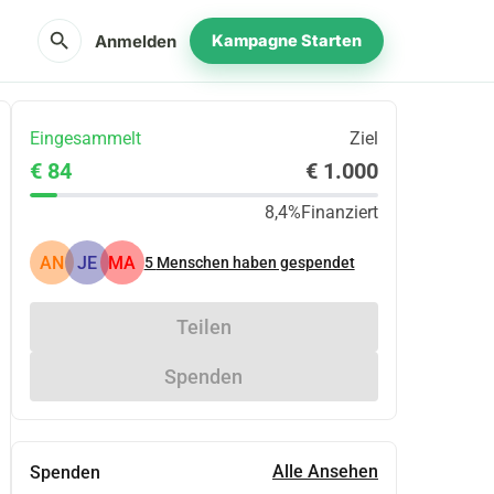
search
Anmelden
Kampagne Starten
Eingesammelt
Ziel
€ 84
€ 1.000
8,4%
Finanziert
AN
JE
MA
5
Menschen haben gespendet
Teilen
Spenden
Alle Ansehen
Spenden