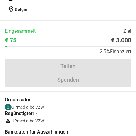
location_on
België
Eingesammelt
Ziel
€ 75
€ 3.000
2,5%
Finanziert
Teilen
Spenden
Organisator
UPmedia.be VZW
Begünstigter
info
UPmedia.be VZW
Bankdaten für Auszahlungen