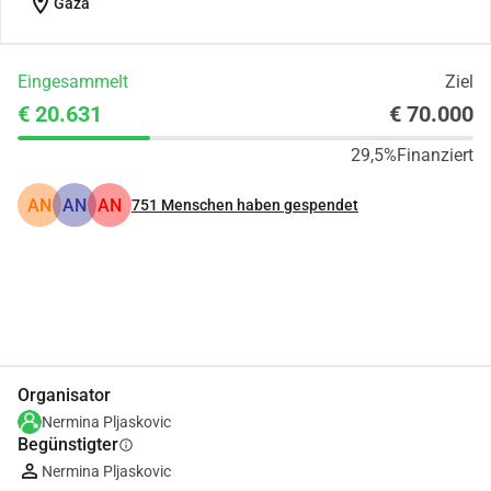
location_on
Gaza
Eingesammelt
Ziel
€ 20.631
€ 70.000
29,5%
Finanziert
AN
AN
AN
751
Menschen haben gespendet
Teilen
Spenden
Organisator
Nermina Pljaskovic
Begünstigter
info
Nermina Pljaskovic