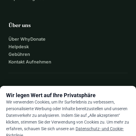
Über uns
Über WhyDonate
Helpdesk
Gebühren
Kontakt Aufnehmen
expand_more
Mehr Ressourcen
Wir legen Wert auf Ihre Privatsphäre
Wir verwenden Cookies, um Ihr Surferlebnis zu verbessern,
personalisierte Werbung oder Inhalte bereitzustellen und unseren
Datenverkehr zu analysieren. Indem Sie auf „Alle akzeptieren“
arrow_drop_down
De
klicken, stimmen Sie der Verwendung von Cookies zu. Um mehr zu
erfahren, schauen Sie sich unsere an
Datenschutz- und Cookie-
★★★★★
4,9 / 5 basierend auf 500+ Bewertungen
Richtlinie
.