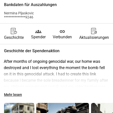
Bankdaten für Auszahlungen
Nermina Pljaskovic
**************9246
groups
link
Spender
Verbunden
Geschichte
Aktualisierungen
Geschichte der Spendenaktion
After months of ongoing genocidal war, our home was 
destroyed and I lost everything the moment the bomb fell 
on it in this genocidal attack. I had to create this link 
because I became the sole breadwinner for my family after 
my siblings were injured and ill, and my older brother was 
captured. Helping me is no longer an option; it has now 
Mehr lesen
become necessary. Your help and support will be greatly 
appreciated. I ask for this with a heavy heart, so that my 
family and I can survive and begin to build a new life. With 