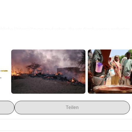
bliche Unterstützung zu danken, die wir durch unsere vorherige 
ampagnen, die Palästina und Sudan unterstützen, unerwartet 
tet. Trotz unserer Bemühungen, mit GoFundMe zu 
ese Maßnahme erhalten, und sie haben aufgehört, auf unsere 
digen Schritte unternommen, einschließlich der Bestätigung 
 Bereitstellung von Bankdaten, der Durchführung der ersten 
ve nach unserer ersten Spendensammlung) und haben sowohl 
Kontakten gesprochen - ohne Antwort. 
lust von 6.000 an Spenden von mehr als 100 Personen geführt, 
, was einen erheblichen Teil unseres Ziels von 7.500 
Teilen
ten überwiesen wurden, war diese unerwartete Wendung der 
etzten Monat damit verbracht, emotional zu regenerieren und zu 
ässigerer Plattformen zur Entgegennahme von Spenden zu 