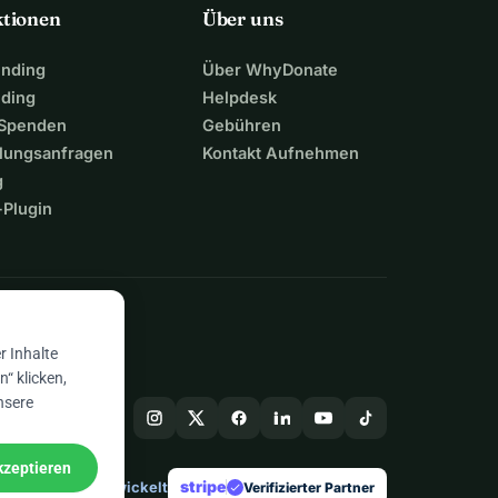
ktionen
Über uns
unding
Über WhyDonate
nding
Helpdesk
 Spenden
Gebühren
lungsanfragen
Kontakt Aufnehmen
g
Plugin
n
r Inhalte
“ klicken,
nsere
kzeptieren
stripe
In Europa entwickelt
★
Verifizierter Partner
check