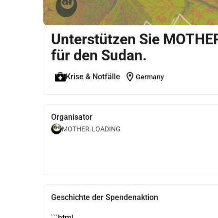
Unterstützen Sie MOTHER 
für den Sudan.
location_on
Krise & Notfälle
Germany
Organisator
MOTHER.LOADING
Geschichte der Spendenaktion
```html