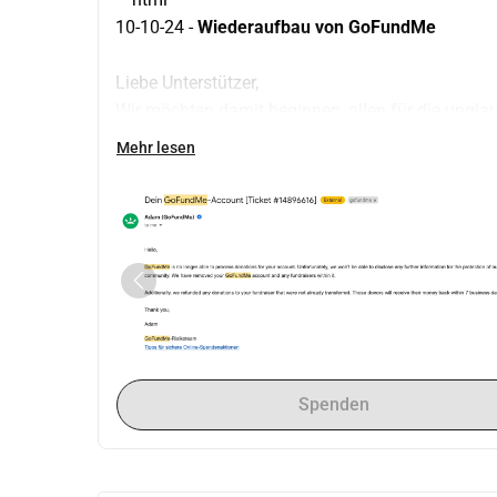
10-10-24 - 
Wiederaufbau von GoFundMe 
Liebe Unterstützer,
Wir möchten damit beginnen, allen für die unglau
GoFundMe-Kampagne erhalten haben! 
Mehr lesen
Leider wurde unser GoFundMe-Konto, wie viele K
gesperrt, und alle Spenden wurden zurückerstat
kommunizieren, haben wir keine Erklärung für di
Nachrichten zu antworten. Wir haben alle notwen
unseres Reisepasses und unserer Identitäten, der
Überweisung (an das Sudan Solidarity Collecti
die Hilfetelefone kontaktiert als auch mit zwei 
Dieser Rückschlag hat zu einem geschätzten Ver
die zu dieser Spendensammlung beigetragen haben
Spenden
ausmacht. Während bereits 1.000 auf unsere Kon
Ereignisse tief frustrierend, und wir haben den l
versuchen, neue Pläne auf der Grundlage zuverl