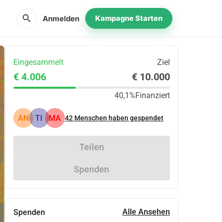
search
Anmelden
Kampagne Starten
Eingesammelt
Ziel
€ 4.006
€ 10.000
40,1%
Finanziert
AN
TI
MA
42
Menschen haben gespendet
Teilen
Spenden
Alle Ansehen
Spenden