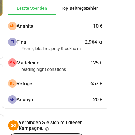
Letzte Spenden
Top-Beitragszahler
Anahita
10 €
AN
Tina
2.964 kr
TI
From global majority Stockholm
Madeleine
125 €
MA
reading night donations
Refuge
657 €
RE
Anonym
20 €
AN
Verbinden Sie sich mit dieser
Kampagne.
info