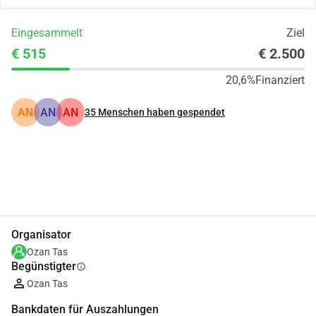
Eingesammelt
Ziel
€ 515
€ 2.500
20,6%
Finanziert
AN
AN
AN
35
Menschen haben gespendet
Teilen
Spenden
Organisator
Ozan Tas
Begünstigter
info
Ozan Tas
Bankdaten für Auszahlungen