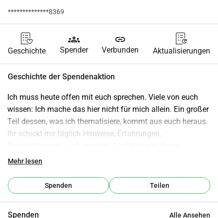
**************8369
groups
link
Spender
Verbunden
Geschichte
Aktualisierungen
Geschichte der Spendenaktion
Ich muss heute offen mit euch sprechen. Viele von euch 
wissen: Ich mache das hier nicht für mich allein. Ein großer 
Teil dessen, was ich thematisiere, kommt aus euch heraus. 
Ihr schickt mir täglich Hinweise, Erfahrungen, 
Beobachtungen – oft anonym. Und das aus einem 
verständlichen Grund: Die wenigsten können es sich 
Mehr lesen
leisten, mit ihrem echten Namen und Gesicht öffentlich 
Position zu beziehen. Niemand will eidesstattlich für etwas 
Spenden
Teilen
geradestehen, das ihn seinen Job, seine Ruhe oder seinen 
Frieden kosten könnte. Also übernehme ich das. Ich stelle 
Spenden
Alle Ansehen