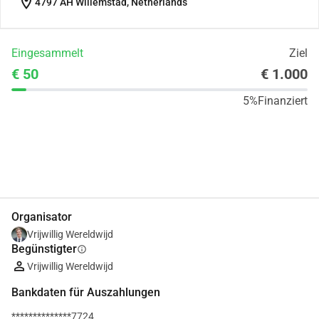
location_on
4797 AH Willemstad, Netherlands
Eingesammelt
Ziel
€ 50
€ 1.000
5%
Finanziert
Teilen
Spenden
Organisator
Vrijwillig Wereldwijd
Begünstigter
info
Vrijwillig Wereldwijd
Bankdaten für Auszahlungen
**************7724