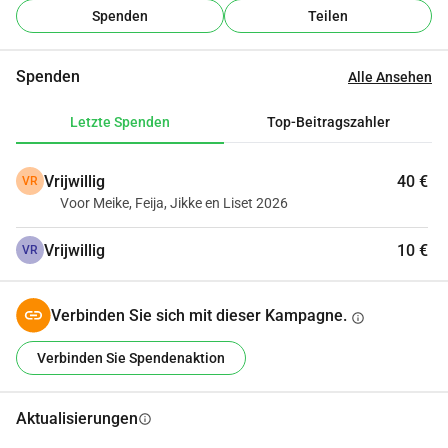
Spenden
Teilen
Spenden
Alle Ansehen
Letzte Spenden
Top-Beitragszahler
Vrijwillig
40 €
VR
Voor Meike, Feija, Jikke en Liset 2026
Vrijwillig
10 €
VR
Verbinden Sie sich mit dieser Kampagne.
info
Verbinden Sie Spendenaktion
Aktualisierungen
info