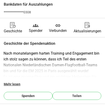
Bankdaten für Auszahlungen
**************0308
groups
link
Spender
Verbunden
Geschichte
Aktualisierungen
Geschichte der Spendenaktion
Nach monatelangem harten Training und Engagement bin 
ich stolz sagen zu können, dass ich Teil des ersten 
Nationalen Niederländischen Damen-Flagfootball-Teams 
bin und für die EM 2025 in Paris ausgewählt wurde!
Es ist eine enorme Ehre und ein wichtiger Meilenstein für 
sowohl unser Team als auch den Sport in den 
Mehr lesen
Niederlanden.
Dies ist eine großartige Gelegenheit, uns mit den Besten 
Spenden
Teilen
Europas zu messen.