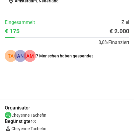
location_on
Amsterdam, Nederland
Eingesammelt
Ziel
€ 175
€ 2.000
8,8%
Finanziert
TA
AN
AM
7
Menschen haben gespendet
Teilen
Spenden
Organisator
Cheyenne Tachefini
Begünstigter
info
Cheyenne Tachefini