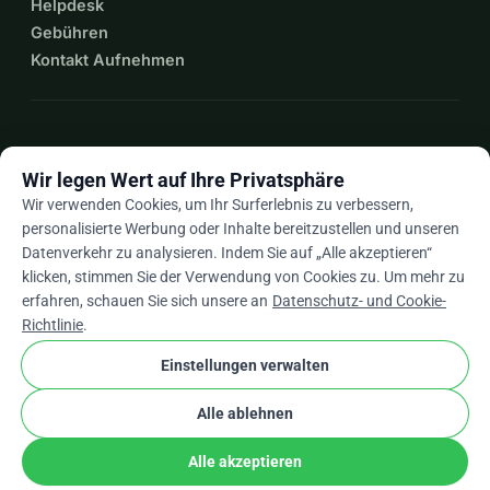
Helpdesk
etwas Glück zurück geben! 
Gebühren
https://www.merkur.de/lokales/fuerstenfeldbruck/helfende
Kontakt Aufnehmen
-haende-kaminkehrer-kann-sich-ohne-rollstuhl-nicht-mehr-
fortbewegen-fuerstenfeldbruck-westkreis-kette-
94333507.html
expand_more
Mehr Ressourcen
Wir legen Wert auf Ihre Privatsphäre
Wir verwenden Cookies, um Ihr Surferlebnis zu verbessern,
personalisierte Werbung oder Inhalte bereitzustellen und unseren
Datenverkehr zu analysieren. Indem Sie auf „Alle akzeptieren“
arrow_drop_down
De
klicken, stimmen Sie der Verwendung von Cookies zu. Um mehr zu
erfahren, schauen Sie sich unsere an
Datenschutz- und Cookie-
★★★★★
4,9 / 5 basierend auf 500+ Bewertungen
Richtlinie
.
Einstellungen verwalten
© 2012–2026
WhyDonate
Datenschutz und Cookies
Alle ablehnen
cookie
Allgemeine Geschäftsbedingungen
Cookie-Einstellungen
stripe
In Europa entwickelt
★
Verifizierter Partner
check
Alle akzeptieren