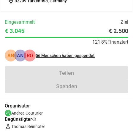
location_on
82299 Türkenfeld, Germany
Eingesammelt
Ziel
€ 3.045
€ 2.500
121,8%
Finanziert
AN
AN
RO
56
Menschen haben gespendet
Teilen
Spenden
Organisator
Andrea Couturier
Begünstigter
info
Thomas Beinhofer