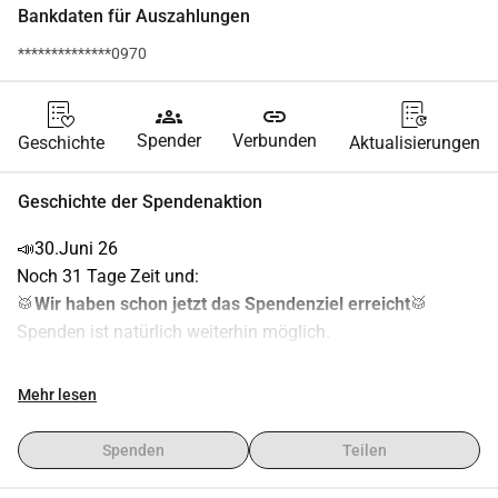
Bankdaten für Auszahlungen
**************0970
groups
link
Spender
Verbunden
Geschichte
Aktualisierungen
Geschichte der Spendenaktion
📣30.Juni 26
Noch 31 Tage Zeit und:
🥁
Wir haben schon jetzt das Spendenziel erreicht
🥁
Spenden ist natürlich weiterhin möglich.
Bei Fragen
 meldet euch gerne bei mir:
Mehr lesen
a.couturier71@gmail.com bzw. 0176 78733644
💚💚💚Ein Riesendankeschön💚💚💚 an jeden Einzelnen 
Spenden
Teilen
von euch. 