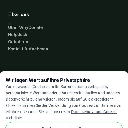
Über uns
Über WhyDonate
Helpdesk
Gebühren
Kontakt Aufnehmen
expand_more
Mehr Ressourcen
Wir legen Wert auf Ihre Privatsphäre
Wir verwenden Cookies, um Ihr Surferlebnis zu verbessern,
personalisierte Werbung oder Inhalte bereitzustellen und unseren
Datenverkehr zu analysieren. Indem Sie auf „Alle akzeptieren“
arrow_drop_down
De
klicken, stimmen Sie der Verwendung von Cookies zu. Um mehr zu
erfahren, schauen Sie sich unsere an
Datenschutz- und Cookie-
★★★★★
4,9 / 5 basierend auf 500+ Bewertungen
Richtlinie
.