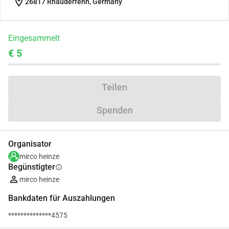
location_on
26817 Rhauderfehn, Germany
Eingesammelt
€ 5
Teilen
Spenden
Organisator
mirco heinze
Begünstigter
info
mirco heinze
Bankdaten für Auszahlungen
**************4575