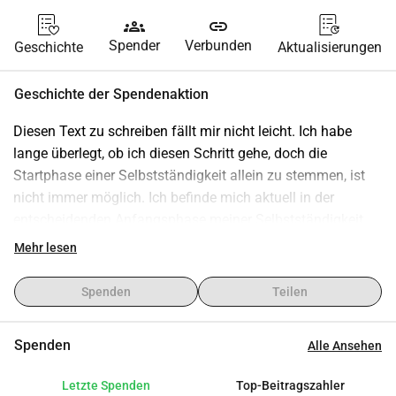
groups
link
Spender
Verbunden
Geschichte
Aktualisierungen
Geschichte der Spendenaktion
Diesen Text zu schreiben fällt mir nicht leicht. Ich habe 
lange überlegt, ob ich diesen Schritt gehe, doch die 
Startphase einer Selbstständigkeit allein zu stemmen, ist 
nicht immer möglich. Ich befinde mich aktuell in der 
entscheidenden Anfangsphase meiner Selbstständigkeit. 
Die Grundlagen sind gelegt, die Motivation und Perspektive 
Mehr lesen
sind da – was mir im Moment fehlt, sind die finanziellen 
Mittel, um diese sensible Startphase abzusichern. Gerade 
Spenden
Teilen
am Anfang entscheidet sich, ob man eine Selbstständigkeit 
stabil aufbauen kann oder gezwungen ist, aufzugeben, 
Spenden
Alle Ansehen
bevor sie richtig greifen kann. Genau an diesem Punkt 
stehe ich derzeit. Es geht dabei nicht um Luxus oder 
Letzte Spenden
Top-Beitragszahler