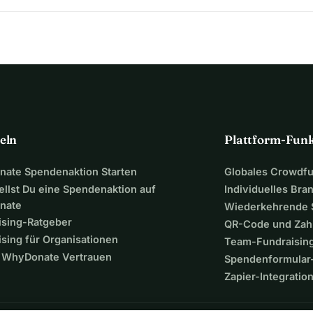
eln
Plattform-Fun
ate Spendenaktion Starten
Globales Crowdf
ellst Du eine Spendenaktion auf
Individuelles Bra
nate
Wiederkehrende
ising-Ratgeber
QR-Code und Zah
sing für Organisationen
Team-Fundraisin
WhyDonate Vertrauen
Spendenformular-
Zapier-Integratio