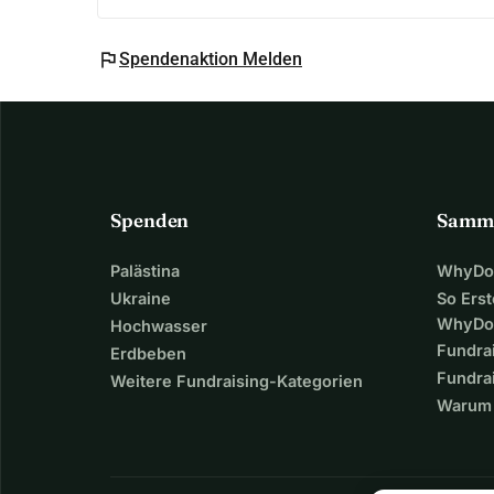
flag
Spendenaktion Melden
Spenden
Samm
Palästina
WhyDon
Ukraine
So Erst
WhyDo
Hochwasser
Fundra
Erdbeben
Fundrai
Weitere Fundraising-Kategorien
Warum 