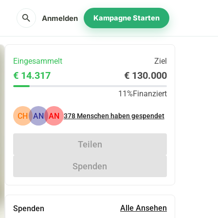
search
Anmelden
Kampagne Starten
Eingesammelt
Ziel
€ 14.317
€ 130.000
11%
Finanziert
CH
AN
AN
378
Menschen haben gespendet
Teilen
Spenden
Alle Ansehen
Spenden