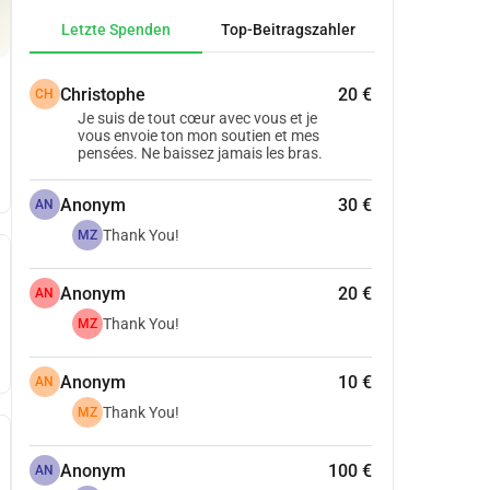
Letzte Spenden
Top-Beitragszahler
Christophe
20 €
CH
Je suis de tout cœur avec vous et je
vous envoie ton mon soutien et mes
pensées. Ne baissez jamais les bras.
Anonym
30 €
AN
Thank You!
MZ
Anonym
20 €
AN
Thank You!
MZ
Anonym
10 €
AN
Thank You!
MZ
Anonym
100 €
AN