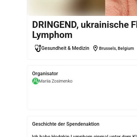
DRINGEND, ukrainische Fl
Lymphom
location_on
Gesundheit & Medizin
Brussels, Belgium
Organisator
Mariia Zosimenko
Geschichte der Spendenaktion
Ich habe Hodgkin-Lymphom einmal unter dem Klang