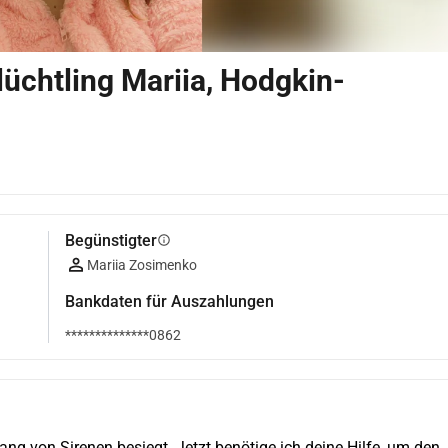
üchtling Mariia, Hodgkin-
Begünstigter
info
Mariia Zosimenko
Bankdaten für Auszahlungen
**************0862
 von Sirenen besiegt. Jetzt benötige ich deine Hilfe, um den 