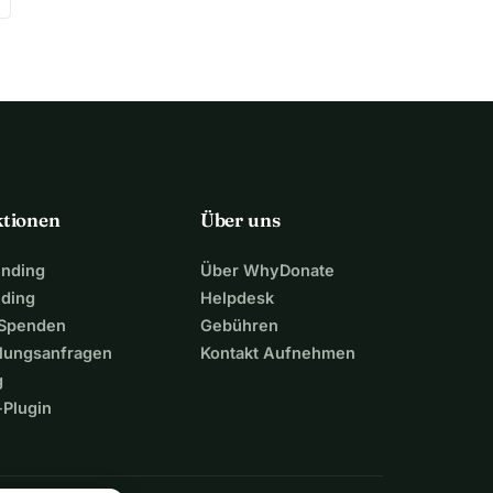
ktionen
Über uns
unding
Über WhyDonate
nding
Helpdesk
 Spenden
Gebühren
lungsanfragen
Kontakt Aufnehmen
g
Plugin
n