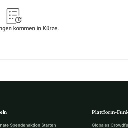
ungen kommen in Kürze.
eln
Plattform-Fun
ate Spendenaktion Starten
Globales Crowdf