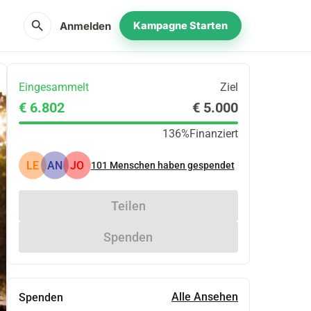
search
Anmelden
Kampagne Starten
Eingesammelt
Ziel
€ 6.802
€ 5.000
136%
Finanziert
LE
AN
JO
101
Menschen haben gespendet
Teilen
Spenden
Alle Ansehen
Spenden