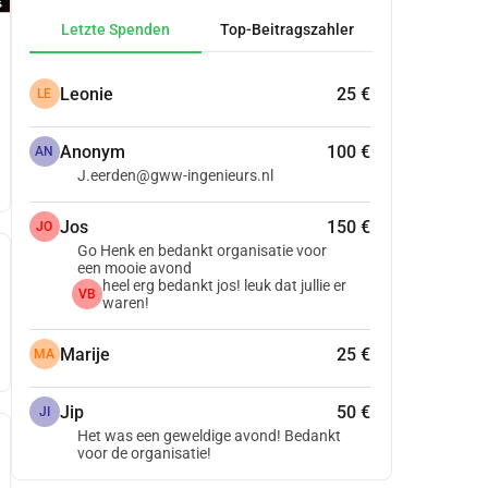
Letzte Spenden
Top-Beitragszahler
Leonie
25 €
LE
Anonym
100 €
AN
J.eerden@gww-ingenieurs.nl
Jos
150 €
JO
Go Henk en bedankt organisatie voor
een mooie avond
heel erg bedankt jos! leuk dat jullie er
VB
waren!
Marije
25 €
MA
Jip
50 €
JI
Het was een geweldige avond! Bedankt
voor de organisatie!