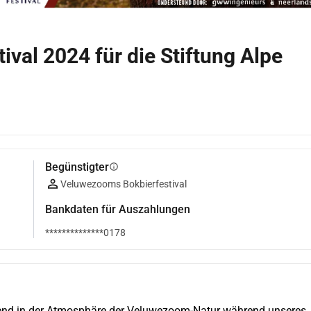
val 2024 für die Stiftung Alpe
Begünstigter
info
Veluwezooms Bokbierfestival
Bankdaten für Auszahlungen
**************0178
nd in der Atmosphäre der Veluwezoom-Natur während unseres 