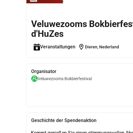
Veluwezooms Bokbierfesti
d'HuZes
location_on
Veranstaltungen
Dieren, Nederland
Organisator
Veluwezooms Bokbierfestival
Geschichte der Spendenaktion
Kommt genießen Sie einen stimmungsvollen Abe