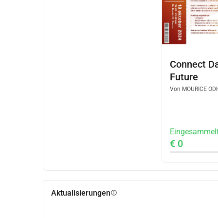
Connect Da
Future
Von
MOURICE OD
Eingesammel
€ 0
Aktualisierungen
info