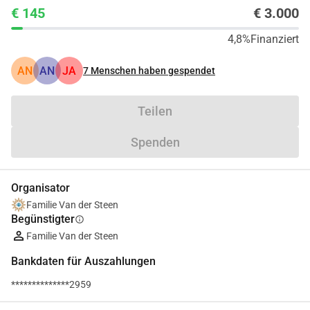
€ 145
€ 3.000
4,8%
Finanziert
AN
AN
JA
7
Menschen haben gespendet
Teilen
Spenden
Organisator
Familie Van der Steen
Begünstigter
info
Familie Van der Steen
Bankdaten für Auszahlungen
**************2959