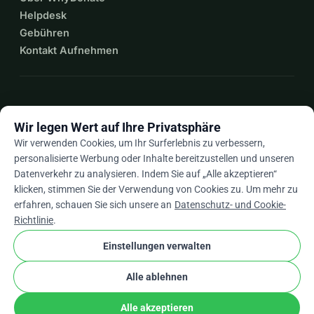
Wilma, Yunita & Asmara
Helpdesk
Gebühren
Kontakt Aufnehmen
Weitere Informationen zu POEMS: 
https://neuropathie.nu/poems-zeldzame-polyneuropathie/
expand_more
Mehr Ressourcen
Wir legen Wert auf Ihre Privatsphäre
Wir verwenden Cookies, um Ihr Surferlebnis zu verbessern,
personalisierte Werbung oder Inhalte bereitzustellen und unseren
Datenverkehr zu analysieren. Indem Sie auf „Alle akzeptieren“
arrow_drop_down
De
klicken, stimmen Sie der Verwendung von Cookies zu. Um mehr zu
erfahren, schauen Sie sich unsere an
Datenschutz- und Cookie-
★★★★★
4,9 / 5 basierend auf 500+ Bewertungen
Richtlinie
.
Einstellungen verwalten
© 2012–2026
WhyDonate
Datenschutz und Cookies
Alle ablehnen
cookie
Allgemeine Geschäftsbedingungen
Cookie-Einstellungen
stripe
In Europa entwickelt
★
Verifizierter Partner
check
Alle akzeptieren