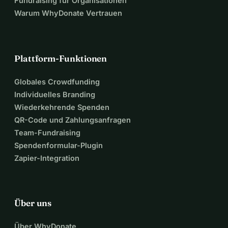
Fundraising für Organisationen
Warum WhyDonate Vertrauen
• 
Truus' Abenteuer kann auf YouTube verfolgt werden
: 
https://youtube.com/@TruusTruffel
(oder klicke auf das Video oben zum Truus-Kanal)
Plattform-Funktionen
• 
Facebook
: https://facebook.com/truustruffelvantv
Globales Crowdfunding
(oder klicke auf das Facebook-Symbol oben auf dieser 
Individuelles Branding
Seite)
Wiederkehrende Spenden
QR-Code und Zahlungsanfragen
• 
Website Mimi
: https://mimilyda.wordpress.com
Team-Fundraising
(oder klicke auf das Website-Symbol oben auf dieser Seite)
Spendenformular-Plugin
Zapier-Integration
Jeder Euro und jede Teilen-Aktion ist 
herzlich willkommen. Vielen Dank!
Über uns
Liebe Grüße,
Über WhyDonate