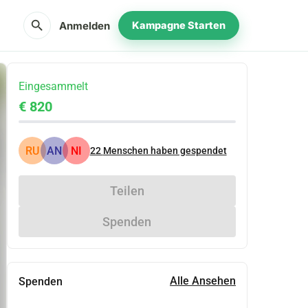
search
Anmelden
Kampagne Starten
Eingesammelt
€ 820
RU
AN
NI
22
Menschen haben gespendet
Teilen
Spenden
Alle Ansehen
Spenden