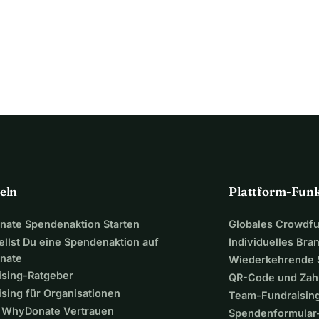
 Betrag zweckgebunden in andere private Standorte 
t und den Optimismus, den du trotz deiner erschwerten 
chruf von Andreas gefolgt sind.
anzierung-wetterstation-altenhof
eln
Plattform-Fun
ate Spendenaktion Starten
Globales Crowdf
ellst Du eine Spendenaktion auf
Individuelles Bra
nate
Wiederkehrende
ising-Ratgeber
QR-Code und Zah
sing für Organisationen
Team-Fundraisin
WhyDonate Vertrauen
Spendenformular-