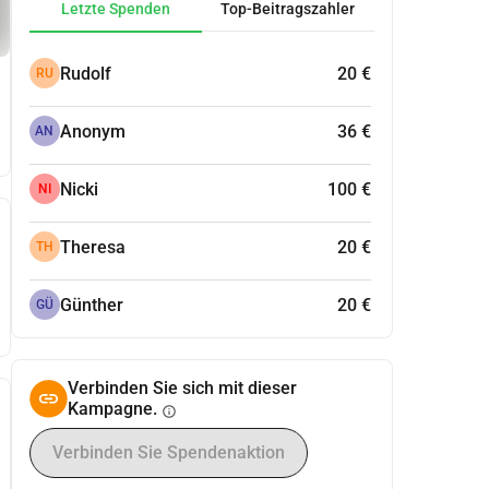
Letzte Spenden
Top-Beitragszahler
Rudolf
20 €
RU
Anonym
36 €
AN
Nicki
100 €
NI
Theresa
20 €
TH
Günther
20 €
GÜ
Verbinden Sie sich mit dieser
Kampagne.
info
Verbinden Sie Spendenaktion