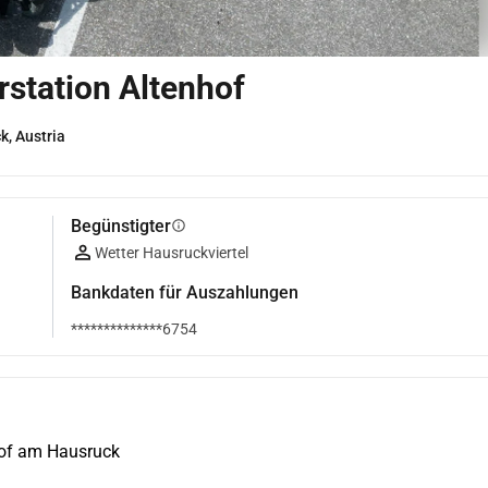
rstation Altenhof
, Austria
Begünstigter
info
Wetter Hausruckviertel
Bankdaten für Auszahlungen
**************6754
hof am Hausruck