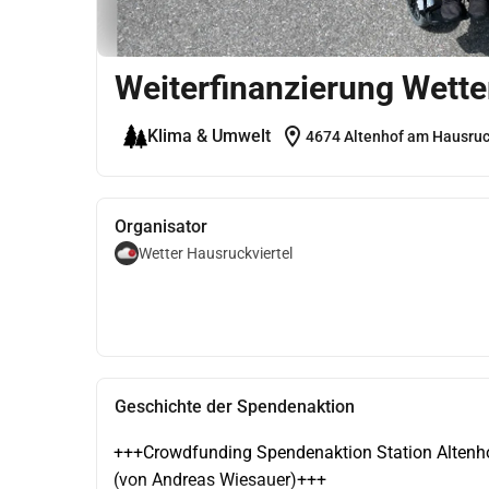
Weiterfinanzierung Wette
location_on
Klima & Umwelt
4674 Altenhof am Hausruck
Organisator
Wetter Hausruckviertel
Geschichte der Spendenaktion
+++Crowdfunding Spendenaktion Station Alten
(von Andreas Wiesauer)+++