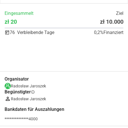
Eingesammelt
Ziel
zł 20
zł 10.000
76
Verbleibende Tage
0,2%
Finanziert
Teilen
Spenden
Organisator
Radosław Jaroszek
Begünstigter
info
Radosław Jaroszek
Bankdaten für Auszahlungen
**************4000