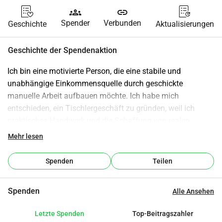
groups
link
Spender
Verbunden
Geschichte
Aktualisierungen
Geschichte der Spendenaktion
Ich bin eine motivierte Person, die eine stabile und 
unabhängige Einkommensquelle durch geschickte 
manuelle Arbeit aufbauen möchte. Ich habe mich 
entschieden, ein Tischlergeschäft zu gründen, weil ich 
praktisches Handwerk und die Schaffung von realen, 
physischen Produkten, die Menschen in ihrem Alltag 
Mehr lesen
nutzen können, schätze. In der heutigen Welt mache ich mir 
Sorgen über die wachsenden Auswirkungen von künstlicher 
Spenden
Teilen
Intelligenz auf viele Berufe. Dies hat mich ermutigt, mich in 
Richtung eines Berufs zu bewegen, der praktischer ist und 
Spenden
Alle Ansehen
weniger wahrscheinlich durch Automatisierung ersetzt 
wird. Tischlerei ermöglicht es mir, eine zuverlässige 
Letzte Spenden
Top-Beitragszahler
Fähigkeit zu entwickeln, unabhängig zu arbeiten und etwas 