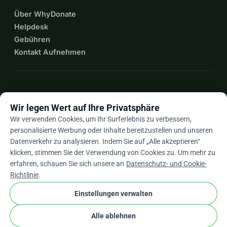
Über WhyDonate
Helpdesk
Gebühren
Kontakt Aufnehmen
expand_more
Mehr Ressourcen
Wir legen Wert auf Ihre Privatsphäre
Wir verwenden Cookies, um Ihr Surferlebnis zu verbessern,
personalisierte Werbung oder Inhalte bereitzustellen und unseren
Datenverkehr zu analysieren. Indem Sie auf „Alle akzeptieren“
arrow_drop_down
De
klicken, stimmen Sie der Verwendung von Cookies zu. Um mehr zu
erfahren, schauen Sie sich unsere an
Datenschutz- und Cookie-
★★★★★
4,9 / 5 basierend auf 500+ Bewertungen
Richtlinie
.
Einstellungen verwalten
© 2012–2026
WhyDonate
Datenschutz und Cookies
Alle ablehnen
cookie
Allgemeine Geschäftsbedingungen
Cookie-Einstellungen