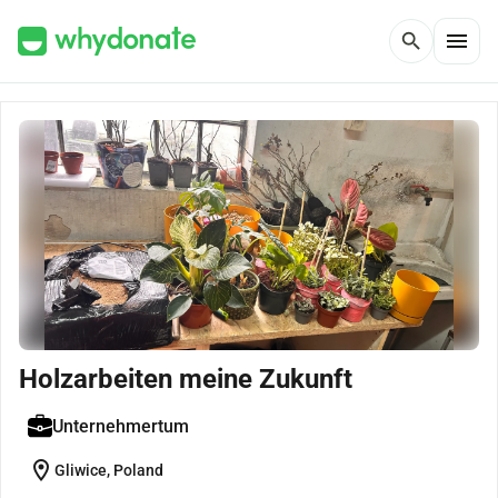
menu
search
Holzarbeiten meine Zukunft
Unternehmertum
location_on
Gliwice, Poland