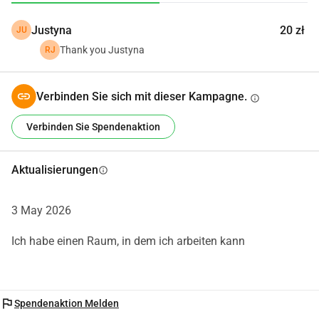
Einzigartiges anzubieten, das nicht leicht massenproduziert 
Justyna
20 zł
JU
werden kann. Dieses Projekt ist nicht nur eine 
Geschäftsidee, sondern auch ein langfristiger Plan für 
Thank you Justyna
RJ
persönliches und berufliches Wachstum. Ich bin 
entschlossen, zu lernen, meine Fähigkeiten zu verbessern 
Verbinden Sie sich mit dieser Kampagne.
info
und im Laufe der Zeit eine starke, nachhaltige Werkstatt 
aufzubauen.
Verbinden Sie Spendenaktion
Aktualisierungen
info
3 May 2026
Ich habe einen Raum, in dem ich arbeiten kann
flag
Spendenaktion Melden