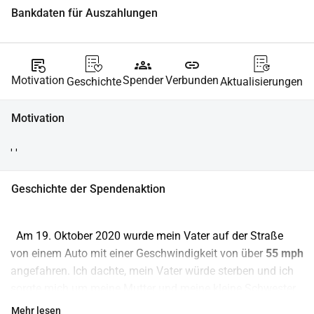
Bankdaten für Auszahlungen
source_notes
groups
link
Motivation
Spender
Verbunden
Geschichte
Aktualisierungen
Motivation
' '
Geschichte der Spendenaktion
  Am 19. Oktober 2020 wurde mein Vater auf der Straße 
von einem Auto mit einer Geschwindigkeit von über 
55 mph
angefahren. Ich dachte, mein Vater würde sterben und ich 
sorgte mich um meine Mutter und meine kleine Schwester. 
Wie sollen sie leben und meinem Vater bei der Genesung 
Mehr lesen