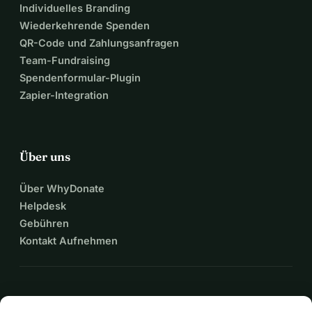
Individuelles Branding
Wiederkehrende Spenden
QR-Code und Zahlungsanfragen
-Nina, eine Tochter, die versucht, zu verhindern, dass 
Team-Fundraising
meine Familie auseinanderfällt.
Spendenformular-Plugin
Zapier-Integration
Über uns
Über WhyDonate
Helpdesk
Gebühren
Kontakt Aufnehmen
expand_more
Mehr Ressourcen