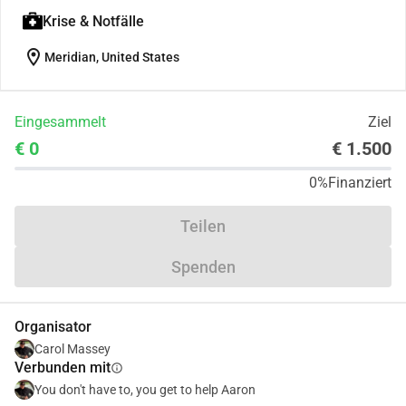
Krise & Notfälle
location_on
Meridian, United States
Eingesammelt
Ziel
€ 0
€ 1.500
0%
Finanziert
Teilen
Spenden
Organisator
Carol Massey
Verbunden mit
info
You don't have to, you get to help Aaron