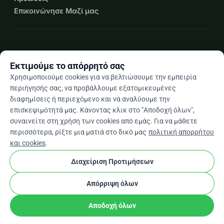
Επικοινώνησε Μαζί μας
expand_more
Περισσότεροι πόροι
Εκτιμούμε το απόρρητό σας
Χρησιμοποιούμε cookies για να βελτιώσουμε την εμπειρία
περιήγησής σας, να προβάλλουμε εξατομικευμένες
διαφημίσεις ή περιεχόμενο και να αναλύουμε την
arrow_drop_down
El
επισκεψιμότητά μας. Κάνοντας κλικ στο "Αποδοχή όλων",
συναινείτε στη χρήση των cookies από εμάς. Για να μάθετε
★★★★★
4,9 / 5 βάσει 500+ κριτικών
περισσότερα, ρίξτε μια ματιά στο δικό μας
πολιτική απορρήτου
και cookies
.
Διαχείριση Προτιμήσεων
© 2012–2026
WhyDonate
Απόρρητο και cookies
cookie
Όροι και προϋποθέσεις
Ρυθμίσεις Cookies
Απόρριψη όλων
Κατασκευασμένο στην Ευρώπη
★
stripe
Επαληθευμένος Συνεργάτης
check
Αποδοχή όλων