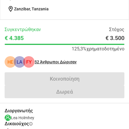
location_on
Zanzibar, Tanzania
Συγκεντρώθηκαν
Στόχος
€ 4.385
€ 3.500
125,3%
χρηματοδοτημένο
HE
LA
FY
52
Άνθρωποι Δώρισαν
Κοινοποίηση
Δωρεά
Διοργανωτής
Lea Holmhey
Δικαιούχος
info