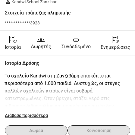
Kandwi School Zanzibar
Στοιχεία τράπεζας πληρωμής
**************3928
groups
link
Δωρητές
Συνδεδεμένο
Ιστορία
Ενημερώσεις
Ιστορία Δράσης
Το σχολείο Kandwi στη Ζανζιβάρη επισκέπτεται 
περισσότερα από 1.000 παιδιά. Δυστυχώς, οι στέγες 
πολλών σχολικών κτιρίων είναι σοβαρά 
κατεστραμμένες. Όταν βρέχει, στάζει νερό στις 
αίθουσες διδασκαλίας και μερικές από αυτές δεν 
μπορούν να χρησιμοποιηθούν.Πρώην εθελοντές έχουν 
Διάβασε περισσότερα
ήδη αρχίσει να ανακαινίζουν μερικές στέγες, 
βελτιώνοντας σημαντικά την καθημερινότητα στο 
Δωρεά
Κοινοποίηση