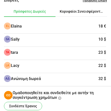
Δωρεές
Προβολή Όλων
ζητήσουν αποζημίωση.
Πρόσφατες Δωρεές
Κορυφαίοι Συνεισφέροντες
Elaina
18 €
EL
Sally
10 $
SA
tara
23 $
TA
Lacy
22 $
LA
Ανώνυμη δωρεά
32 $
ΑΔ
Ομαδοποιηθείτε και συνδεθείτε με αυτήν τη
συγκέντρωση χρημάτων
info
Συνδέστε Έρανος